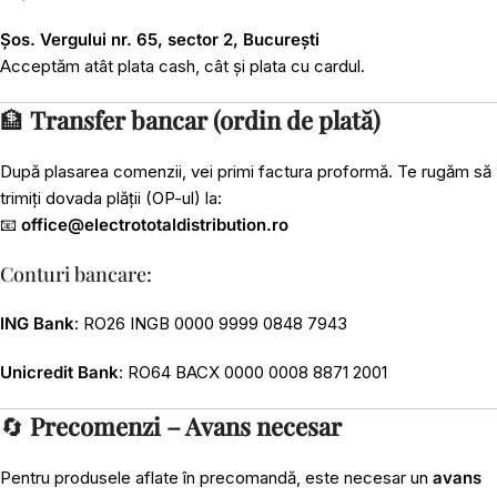
Șos. Vergului nr. 65, sector 2, București
Acceptăm atât plata cash, cât și plata cu cardul.
🏦
Transfer bancar (ordin de plată)
După plasarea comenzii, vei primi factura proformă. Te rugăm să
trimiți dovada plății (OP-ul) la:
📧
office@electrototaldistribution.ro
Conturi bancare:
ING Bank
: RO26 INGB 0000 9999 0848 7943
Unicredit Bank
: RO64 BACX 0000 0008 8871 2001
🔄
Precomenzi – Avans necesar
Pentru produsele aflate în precomandă, este necesar un
avans