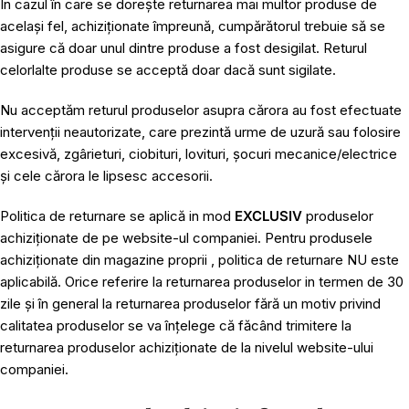
În cazul în care se dorește returnarea mai multor produse de
același fel, achiziționate împreună, cumpărătorul trebuie să se
asigure că doar unul dintre produse a fost desigilat. Returul
celorlalte produse se acceptă doar dacă sunt sigilate.
Nu acceptăm returul produselor asupra cărora au fost efectuate
intervenții neautorizate, care prezintă urme de uzură sau folosire
excesivă, zgârieturi, ciobituri, lovituri, șocuri mecanice/electrice
și cele cărora le lipsesc accesorii.
Politica de returnare se aplică in mod
EXCLUSIV
produselor
achiziționate de pe website-ul companiei. Pentru produsele
achiziționate din magazine proprii , politica de returnare NU este
aplicabilă. Orice referire la returnarea produselor in termen de 30
zile și în general la returnarea produselor fără un motiv privind
calitatea produselor se va înțelege că făcând trimitere la
returnarea produselor achiziționate de la nivelul website-ului
companiei.