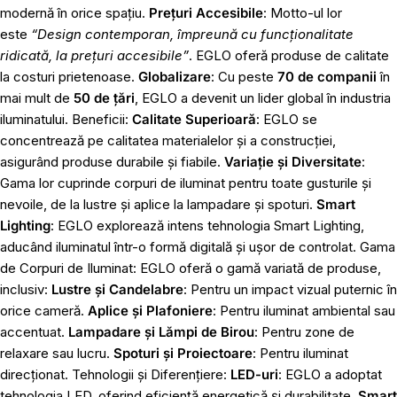
modernă în orice spațiu.
Prețuri Accesibile
: Motto-ul lor
este
“Design contemporan, împreună cu funcționalitate
ridicată, la prețuri accesibile”
. EGLO oferă produse de calitate
la costuri prietenoase.
Globalizare
: Cu peste
70 de companii
în
mai mult de
50 de țări
, EGLO a devenit un lider global în industria
iluminatului. Beneficii:
Calitate Superioară
: EGLO se
concentrează pe calitatea materialelor și a construcției,
asigurând produse durabile și fiabile.
Variație și Diversitate
:
Gama lor cuprinde corpuri de iluminat pentru toate gusturile și
nevoile, de la lustre și aplice la lampadare și spoturi.
Smart
Lighting
: EGLO explorează intens tehnologia Smart Lighting,
aducând iluminatul într-o formă digitală și ușor de controlat. Gama
de Corpuri de Iluminat: EGLO oferă o gamă variată de produse,
inclusiv:
Lustre și Candelabre
: Pentru un impact vizual puternic în
orice cameră.
Aplice și Plafoniere
: Pentru iluminat ambiental sau
accentuat.
Lampadare și Lămpi de Birou
: Pentru zone de
relaxare sau lucru.
Spoturi și Proiectoare
: Pentru iluminat
direcționat. Tehnologii și Diferențiere:
LED-uri
: EGLO a adoptat
tehnologia LED, oferind eficiență energetică și durabilitate.
Smart