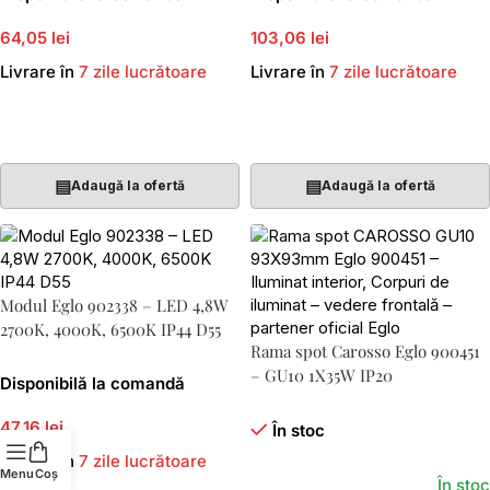
64,05 lei
103,06 lei
Livrare în
7 zile lucrătoare
Livrare în
7 zile lucrătoare
Adaugă În Coș
Adaugă În Coș
▤
▤
Adaugă la ofertă
Adaugă la ofertă
Modul Eglo 902338 – LED 4,8W
2700K, 4000K, 6500K IP44 D55
Rama spot Carosso Eglo 900451
– GU10 1X35W IP20
Disponibilă la comandă
47,16 lei
În stoc
Livrare în
7 zile lucrătoare
Menu
Coș
În stoc