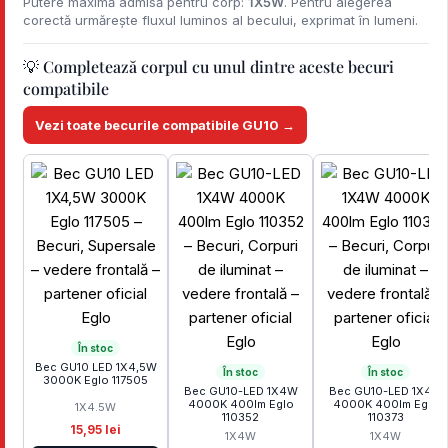
Putere maximă admisă pentru corp:
1X5W
. Pentru alegerea
corectă urmărește fluxul luminos al becului, exprimat în lumeni.
💡 Completează corpul cu unul dintre aceste becuri
compatibile
Vezi toate becurile compatibile GU10 →
În stoc
Bec GU10 LED 1X4,5W
În stoc
În stoc
3000K Eglo 117505
Bec GU10-LED 1X4W
Bec GU10-LED 1X4W
4000K 400lm Eglo
4000K 400lm Eglo
1X4.5W
110352
110373
15,95 lei
1X4W
1X4W