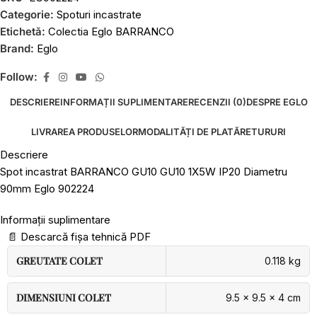
Categorie:
Spoturi incastrate
Etichetă:
Colectia Eglo BARRANCO
Brand:
Eglo
Follow:
DESCRIERE
INFORMAȚII SUPLIMENTARE
RECENZII (0)
DESPRE EGLO
LIVRAREA PRODUSELOR
MODALITĂȚI DE PLATĂ
RETURURI
Descriere
Spot incastrat BARRANCO GU10 GU10 1X5W IP20 Diametru
90mm Eglo 902224
Informații suplimentare
📄
Descarcă fișa tehnică PDF
GREUTATE COLET
0.118 kg
DIMENSIUNI COLET
9.5 × 9.5 × 4 cm