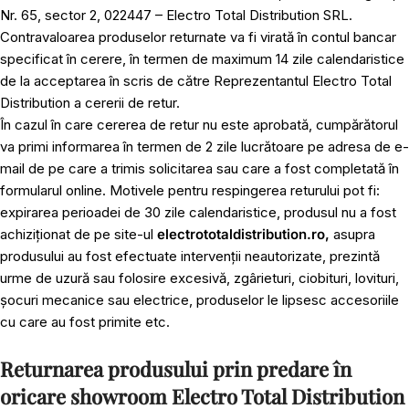
Nr. 65, sector 2, 022447 – Electro Total Distribution SRL.
Contravaloarea produselor returnate va fi virată în contul bancar
specificat în cerere, în termen de maximum 14 zile calendaristice
de la acceptarea în scris de către Reprezentantul Electro Total
Distribution a cererii de retur.
În cazul în care cererea de retur nu este aprobată, cumpărătorul
va primi informarea în termen de 2 zile lucrătoare pe adresa de e-
mail de pe care a trimis solicitarea sau care a fost completată în
formularul online. Motivele pentru respingerea returului pot fi:
expirarea perioadei de 30 zile calendaristice, produsul nu a fost
achiziționat de pe site-ul
electrototaldistribution.ro,
asupra
produsului au fost efectuate intervenții neautorizate, prezintă
urme de uzură sau folosire excesivă, zgârieturi, ciobituri, lovituri,
șocuri mecanice sau electrice, produselor le lipsesc accesoriile
cu care au fost primite etc.
Returnarea produsului prin predare în
oricare showroom Electro Total Distribution