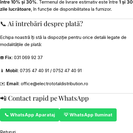
între 10% și 30%
. Termenul de livrare estimativ este între
1 și 30
zile lucrătoare
, în funcție de disponibilitatea la furnizor.
📞 Ai întrebări despre plată?
Echipa noastră îți stă la dispoziție pentru orice detalii legate de
modalitățile de plată:
☎️
Fix
: 031 069 92 37
📱
Mobil
: 0735 47 40 91 / 0752 47 40 91
✉️
Email
:
office@electrototaldistribution.ro
📲 Contact rapid pe WhatsApp
📞 WhatsApp Aparataj
💡 WhatsApp Iluminat
Retururi