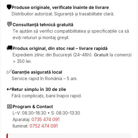
🛡️
Produse originale, verificate înainte de livrare
Distribuitor autorizat. Siguranță și trasabilitate clară.
💬
Consultanță tehnică gratuită
Te ajutăm să verifici compatibilitatea și specificațiile ca să
eviți retururi și montaj greșit.
🚚
Produs original, din stoc real – livrare rapidă
Expediem zilnic din București (24–48h).
Gratuit
la comenzi
> 350 lei.
✅
Garanție asigurată local
Service rapid în România – 5 ani.
↩️
Retur simplu în 30 de zile
Fără complicații, banii înapoi rapid.
📅
Program & Contact
L–V: 08:30–18:30 • S: 08:30–13:30
Aparataj:
0735 474 091
Iluminat:
0752 474 091