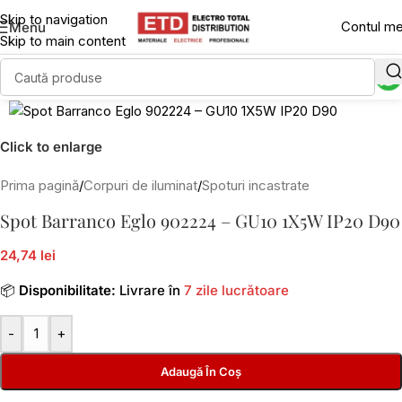
Skip to navigation
Contul m
Menu
Skip to main content
Click to enlarge
Prima pagină
/
Corpuri de iluminat
/
Spoturi incastrate
Spot Barranco Eglo 902224 – GU10 1X5W IP20 D90
24,74 lei
📦
Disponibilitate:
Livrare în
7 zile lucrătoare
-
+
Adaugă În Coș