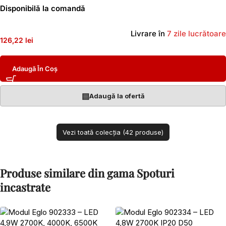
Disponibilă la comandă
Livrare în
7 zile lucrătoare
126,22 lei
Adaugă În Coș
▤
Adaugă la ofertă
Vezi toată colecția (42 produse)
Produse similare din gama Spoturi
incastrate