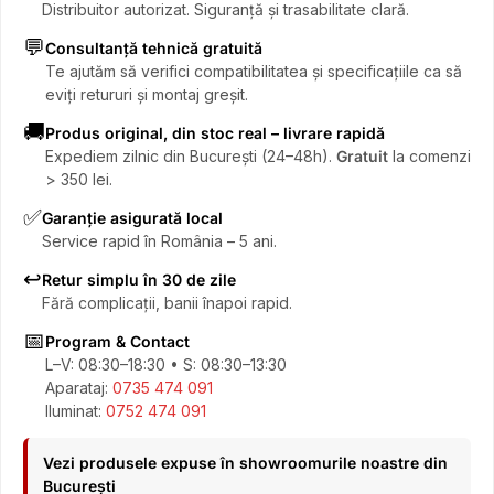
Distribuitor autorizat. Siguranță și trasabilitate clară.
💬
Consultanță tehnică gratuită
Te ajutăm să verifici compatibilitatea și specificațiile ca să
eviți retururi și montaj greșit.
🚚
Produs original, din stoc real – livrare rapidă
Expediem zilnic din București (24–48h).
Gratuit
la comenzi
> 350 lei.
✅
Garanție asigurată local
Service rapid în România – 5 ani.
↩️
Retur simplu în 30 de zile
Fără complicații, banii înapoi rapid.
📅
Program & Contact
L–V: 08:30–18:30 • S: 08:30–13:30
Aparataj:
0735 474 091
Iluminat:
0752 474 091
Vezi produsele expuse în showroomurile noastre din
București