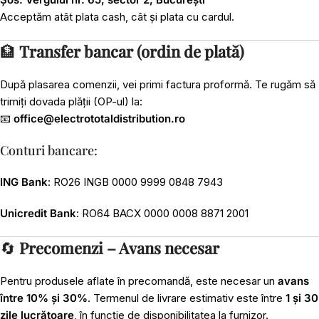
Acceptăm atât plata cash, cât și plata cu cardul.
🏦
Transfer bancar (ordin de plată)
După plasarea comenzii, vei primi factura proformă. Te rugăm să
trimiți dovada plății (OP-ul) la:
📧
office@electrototaldistribution.ro
Conturi bancare:
ING Bank
: RO26 INGB 0000 9999 0848 7943
Unicredit Bank
: RO64 BACX 0000 0008 8871 2001
🔄
Precomenzi – Avans necesar
Pentru produsele aflate în precomandă, este necesar un
avans
între 10% și 30%
. Termenul de livrare estimativ este între
1 și 30
zile lucrătoare
, în funcție de disponibilitatea la furnizor.