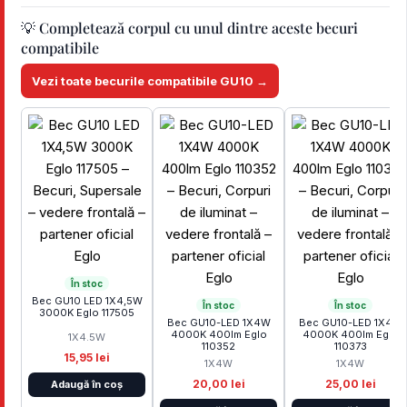
💡 Completează corpul cu unul dintre aceste becuri
compatibile
Vezi toate becurile compatibile GU10 →
În stoc
Bec GU10 LED 1X4,5W
În stoc
În stoc
3000K Eglo 117505
Bec GU10-LED 1X4W
Bec GU10-LED 1X4W
4000K 400lm Eglo
4000K 400lm Eglo
1X4.5W
110352
110373
15,95 lei
1X4W
1X4W
20,00 lei
25,00 lei
Adaugă în coș