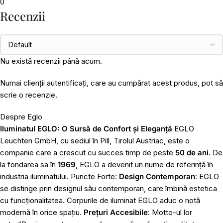
0
Recenzii
Nu există recenzii până acum.
Numai clienții autentificați, care au cumpărat acest produs, pot să
scrie o recenzie.
Despre Eglo
Iluminatul EGLO: O Sursă de Confort și Eleganță
EGLO
Leuchten GmbH, cu sediul în Pill, Tirolul Austriac, este o
companie care a crescut cu succes timp de peste
50 de ani
. De
la fondarea sa în
1969
, EGLO a devenit un nume de referință în
industria iluminatului. Puncte Forte:
Design Contemporan
: EGLO
se distinge prin designul său contemporan, care îmbină estetica
cu funcționalitatea. Corpurile de iluminat EGLO aduc o notă
modernă în orice spațiu.
Prețuri Accesibile
: Motto-ul lor