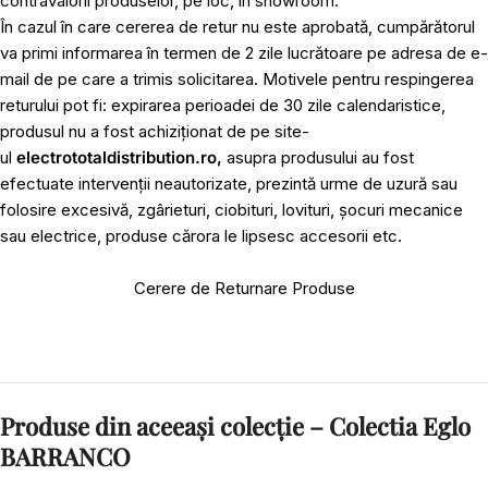
contravalorii produselor, pe loc, în showroom.
În cazul în care cererea de retur nu este aprobată, cumpărătorul
va primi informarea în termen de 2 zile lucrătoare pe adresa de e-
mail de pe care a trimis solicitarea. Motivele pentru respingerea
returului pot fi: expirarea perioadei de 30 zile calendaristice,
produsul nu a fost achiziționat de pe site-
ul
electrototaldistribution.ro,
asupra produsului au fost
efectuate intervenții neautorizate, prezintă urme de uzură sau
folosire excesivă, zgârieturi, ciobituri, lovituri, șocuri mecanice
sau electrice, produse cărora le lipsesc accesorii etc.
Cerere de Returnare Produse
Produse din aceeași colecție – Colectia Eglo
BARRANCO