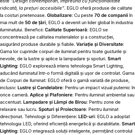
este
“Design contemporan, împreună cu funcționalitate
ridicată, la prețuri accesibile”
. EGLO oferă produse de calitate
la costuri prietenoase.
Globalizare
: Cu peste
70 de companii
în
mai mult de
50 de țări
, EGLO a devenit un lider global în industria
iluminatului. Beneficii:
Calitate Superioară
: EGLO se
concentrează pe calitatea materialelor și a construcției,
asigurând produse durabile și fiabile.
Variație și Diversitate
:
Gama lor cuprinde corpuri de iluminat pentru toate gusturile și
nevoile, de la lustre și aplice la lampadare și spoturi.
Smart
Lighting
: EGLO explorează intens tehnologia Smart Lighting,
aducând iluminatul într-o formă digitală și ușor de controlat. Gama
de Corpuri de Iluminat: EGLO oferă o gamă variată de produse,
inclusiv:
Lustre și Candelabre
: Pentru un impact vizual puternic în
orice cameră.
Aplice și Plafoniere
: Pentru iluminat ambiental sau
accentuat.
Lampadare și Lămpi de Birou
: Pentru zone de
relaxare sau lucru.
Spoturi și Proiectoare
: Pentru iluminat
direcționat. Tehnologii și Diferențiere:
LED-uri
: EGLO a adoptat
tehnologia LED, oferind eficiență energetică și durabilitate.
Smart
Lighting
: EGLO integrează soluții inteligente, permițând controlul