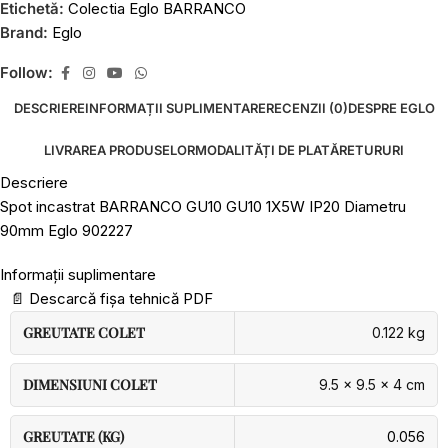
Etichetă:
Colectia Eglo BARRANCO
Brand:
Eglo
Follow:
DESCRIERE
INFORMAȚII SUPLIMENTARE
RECENZII (0)
DESPRE EGLO
LIVRAREA PRODUSELOR
MODALITĂȚI DE PLATĂ
RETURURI
Descriere
Spot incastrat BARRANCO GU10 GU10 1X5W IP20 Diametru
90mm Eglo 902227
Informații suplimentare
📄
Descarcă fișa tehnică PDF
GREUTATE COLET
0.122 kg
DIMENSIUNI COLET
9.5 × 9.5 × 4 cm
GREUTATE (KG)
0.056