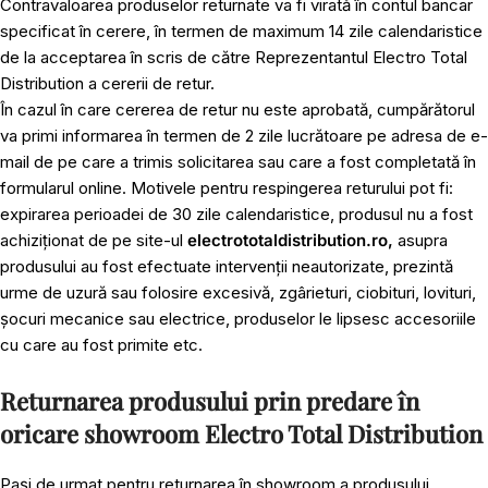
Contravaloarea produselor returnate va fi virată în contul bancar
specificat în cerere, în termen de maximum 14 zile calendaristice
de la acceptarea în scris de către Reprezentantul Electro Total
Distribution a cererii de retur.
În cazul în care cererea de retur nu este aprobată, cumpărătorul
va primi informarea în termen de 2 zile lucrătoare pe adresa de e-
mail de pe care a trimis solicitarea sau care a fost completată în
formularul online. Motivele pentru respingerea returului pot fi:
expirarea perioadei de 30 zile calendaristice, produsul nu a fost
achiziționat de pe site-ul
electrototaldistribution.ro,
asupra
produsului au fost efectuate intervenții neautorizate, prezintă
urme de uzură sau folosire excesivă, zgârieturi, ciobituri, lovituri,
șocuri mecanice sau electrice, produselor le lipsesc accesoriile
cu care au fost primite etc.
Returnarea produsului prin predare în
oricare showroom Electro Total Distribution
Pași de urmat pentru returnarea în showroom a produsului