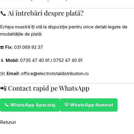
📞 Ai întrebări despre plată?
Echipa noastră îți stă la dispoziție pentru orice detalii legate de
modalitățile de plată:
☎️
Fix
: 031 069 92 37
📱
Mobil
: 0735 47 40 91 / 0752 47 40 91
✉️
Email
:
office@electrototaldistribution.ro
📲 Contact rapid pe WhatsApp
📞 WhatsApp Aparataj
💡 WhatsApp Iluminat
Retururi