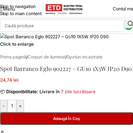
Skip to navigation
Contul m
Menu
Skip to main content
Click to enlarge
Prima pagină
/
Corpuri de iluminat
/
Spoturi incastrate
Spot Barranco Eglo 902227 – GU10 1X5W IP20 D90
24,74 lei
📦
Disponibilitate:
Livrare în
7 zile lucrătoare
-
+
Adaugă În Coș
📄