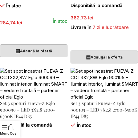
Disponibilă la comandă
În stoc
362,73 lei
În stoc
284,74 lei
Livrare în
7 zile lucrătoare
Adaugă În Coș
Adaugă În Coș
▤
Adaugă la ofertă
▤
Adaugă la ofertă
Set 3 spoturi Fueva-Z Eglo
Set 3 spoturi Fueva-Z Eglo
900099 – LED 3X2,8 2700-
900105 – LED 3X2,8 2700-6500K
6500K IP44 D85
IP44 D85
Disponibilă la comandă
În stoc
Menu
Coș