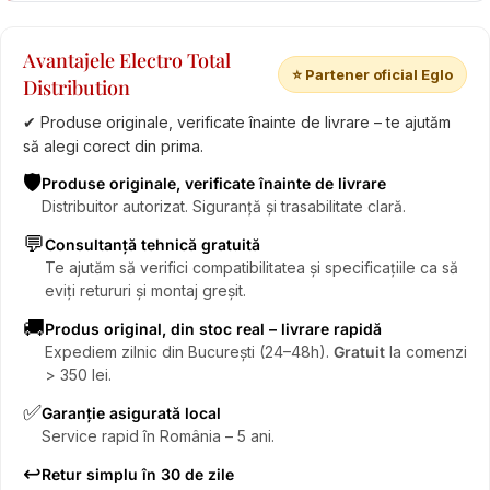
Avantajele Electro Total
⭐ Partener oficial Eglo
Distribution
✔ Produse originale, verificate înainte de livrare – te ajutăm
să alegi corect din prima.
🛡️
Produse originale, verificate înainte de livrare
Distribuitor autorizat. Siguranță și trasabilitate clară.
💬
Consultanță tehnică gratuită
Te ajutăm să verifici compatibilitatea și specificațiile ca să
eviți retururi și montaj greșit.
🚚
Produs original, din stoc real – livrare rapidă
Expediem zilnic din București (24–48h).
Gratuit
la comenzi
> 350 lei.
✅
Garanție asigurată local
Service rapid în România – 5 ani.
↩️
Retur simplu în 30 de zile