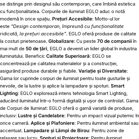
se distinge prin designul său contemporan, care îmbină estetica
cu funcționalitatea. Corpurile de iluminat EGLO aduc o notă
modernă în orice spațiu.
Prețuri Accesibile
: Motto-ul lor
este
“Design contemporan, împreună cu funcționalitate
ridicată, la prețuri accesibile”
. EGLO oferă produse de calitate
la costuri prietenoase.
Globalizare
: Cu peste
70 de companii
în
mai mult de
50 de țări
, EGLO a devenit un lider global în industria
iluminatului. Beneficii:
Calitate Superioară
: EGLO se
concentrează pe calitatea materialelor și a construcției,
asigurând produse durabile și fiabile.
Variație și Diversitate
:
Gama lor cuprinde corpuri de iluminat pentru toate gusturile și
nevoile, de la lustre și aplice la lampadare și spoturi.
Smart
Lighting
: EGLO explorează intens tehnologia Smart Lighting,
aducând iluminatul într-o formă digitală și ușor de controlat. Gama
de Corpuri de Iluminat: EGLO oferă o gamă variată de produse,
inclusiv:
Lustre și Candelabre
: Pentru un impact vizual puternic în
orice cameră.
Aplice și Plafoniere
: Pentru iluminat ambiental sau
accentuat.
Lampadare și Lămpi de Birou
: Pentru zone de
relaxare sau lucru.
Spoturi și Proiectoare
: Pentru iluminat