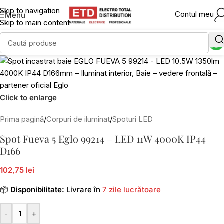
Skip to navigation
Contul meu
Menu
Skip to main content
Click to enlarge
Prima pagină
/
Corpuri de iluminat
/
Spoturi LED
Spot Fueva 5 Eglo 99214 – LED 11W 4000K IP44
D166
102,75 lei
📦
Disponibilitate:
Livrare în
7 zile lucrătoare
-
+