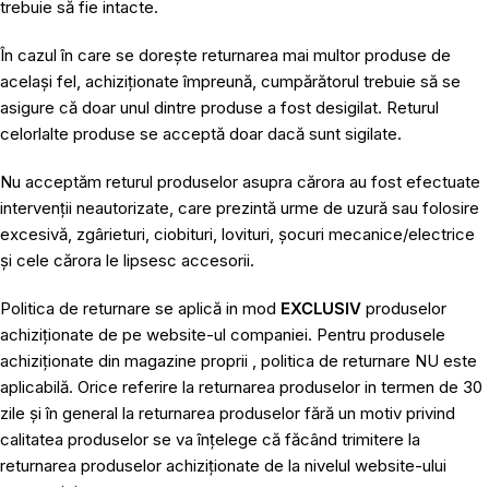
trebuie să fie intacte.
În cazul în care se dorește returnarea mai multor produse de
același fel, achiziționate împreună, cumpărătorul trebuie să se
asigure că doar unul dintre produse a fost desigilat. Returul
celorlalte produse se acceptă doar dacă sunt sigilate.
Nu acceptăm returul produselor asupra cărora au fost efectuate
intervenții neautorizate, care prezintă urme de uzură sau folosire
excesivă, zgârieturi, ciobituri, lovituri, șocuri mecanice/electrice
și cele cărora le lipsesc accesorii.
Politica de returnare se aplică in mod
EXCLUSIV
produselor
achiziționate de pe website-ul companiei. Pentru produsele
achiziționate din magazine proprii , politica de returnare NU este
aplicabilă. Orice referire la returnarea produselor in termen de 30
zile și în general la returnarea produselor fără un motiv privind
calitatea produselor se va înțelege că făcând trimitere la
returnarea produselor achiziționate de la nivelul website-ului