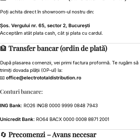
Poți achita direct în showroom-ul nostru din:
Șos. Vergului nr. 65, sector 2, București
Acceptăm atât plata cash, cât și plata cu cardul.
🏦
Transfer bancar (ordin de plată)
După plasarea comenzii, vei primi factura proformă. Te rugăm să
trimiți dovada plății (OP-ul) la:
📧
office@electrototaldistribution.ro
Conturi bancare:
ING Bank
: RO26 INGB 0000 9999 0848 7943
Unicredit Bank
: RO64 BACX 0000 0008 8871 2001
🔄
Precomenzi – Avans necesar