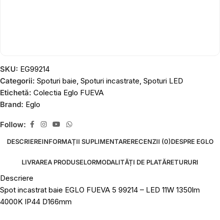
SKU:
EG99214
Categorii:
Spoturi baie
,
Spoturi incastrate
,
Spoturi LED
Etichetă:
Colectia Eglo FUEVA
Brand:
Eglo
Follow:
DESCRIERE
INFORMAȚII SUPLIMENTARE
RECENZII (0)
DESPRE EGLO
LIVRAREA PRODUSELOR
MODALITĂȚI DE PLATĂ
RETURURI
Descriere
Spot incastrat baie EGLO FUEVA 5 99214 – LED 11W 1350lm
4000K IP44 D166mm