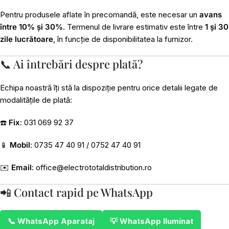
Pentru produsele aflate în precomandă, este necesar un
avans
între 10% și 30%
. Termenul de livrare estimativ este între
1 și 30
zile lucrătoare
, în funcție de disponibilitatea la furnizor.
📞 Ai întrebări despre plată?
Echipa noastră îți stă la dispoziție pentru orice detalii legate de
modalitățile de plată:
☎️
Fix
: 031 069 92 37
📱
Mobil
: 0735 47 40 91 / 0752 47 40 91
✉️
Email
:
office@electrototaldistribution.ro
📲 Contact rapid pe WhatsApp
📞 WhatsApp Aparataj
💡 WhatsApp Iluminat