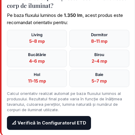
corp de iluminat?
Pe baza fluxului luminos de
1.350 lm
, acest produs este
recomandat orientativ pentru:
Living
Dormitor
5–8 mp
8–11 mp
Bucătărie
Birou
4–6 mp
2–4 mp
Hol
Baie
11–15 mp
5–7 mp
Calcul orientativ realizat automat pe baza fluxului luminos al
produsului. Rezultatul final poate varia în funcție de înălțimea
tavanului, culoarea pereților, lumina naturală și numărul de
corpuri de iluminat utilizate.
📐 Verifică în Configuratorul ETD