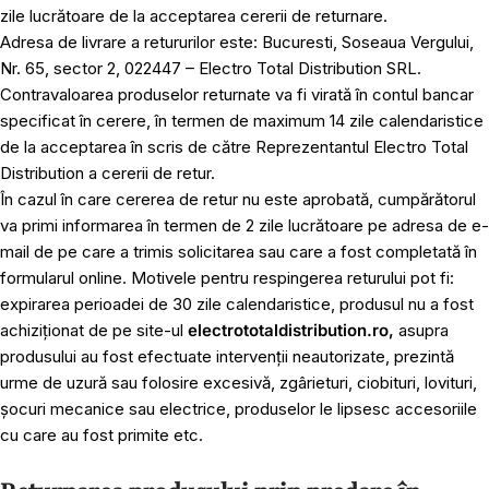
zile lucrătoare de la acceptarea cererii de returnare.
Adresa de livrare a retururilor este: Bucuresti, Soseaua Vergului,
Nr. 65, sector 2, 022447 – Electro Total Distribution SRL.
Contravaloarea produselor returnate va fi virată în contul bancar
specificat în cerere, în termen de maximum 14 zile calendaristice
de la acceptarea în scris de către Reprezentantul Electro Total
Distribution a cererii de retur.
În cazul în care cererea de retur nu este aprobată, cumpărătorul
va primi informarea în termen de 2 zile lucrătoare pe adresa de e-
mail de pe care a trimis solicitarea sau care a fost completată în
formularul online. Motivele pentru respingerea returului pot fi:
expirarea perioadei de 30 zile calendaristice, produsul nu a fost
achiziționat de pe site-ul
electrototaldistribution.ro,
asupra
produsului au fost efectuate intervenții neautorizate, prezintă
urme de uzură sau folosire excesivă, zgârieturi, ciobituri, lovituri,
șocuri mecanice sau electrice, produselor le lipsesc accesoriile
cu care au fost primite etc.