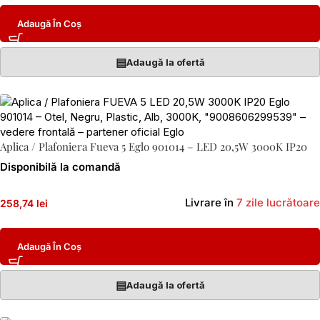
Adaugă În Coș
▤
Adaugă la ofertă
Aplica / Plafoniera Fueva 5 Eglo 901014 – LED 20,5W 3000K IP20
Disponibilă la comandă
Livrare în
7 zile lucrătoare
258,74 lei
Adaugă În Coș
▤
Adaugă la ofertă