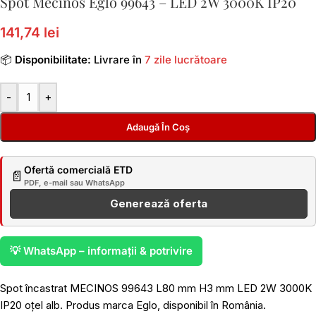
Spot Mecinos Eglo 99643 – LED 2W 3000K IP20
141,74 lei
📦
Disponibilitate:
Livrare în
7 zile lucrătoare
-
+
Adaugă În Coș
Ofertă comercială ETD
📄
PDF, e-mail sau WhatsApp
Generează oferta
💡 WhatsApp – informații & potrivire
Spot încastrat MECINOS 99643 L80 mm H3 mm LED 2W 3000K
IP20 oțel alb. Produs marca Eglo, disponibil în România.