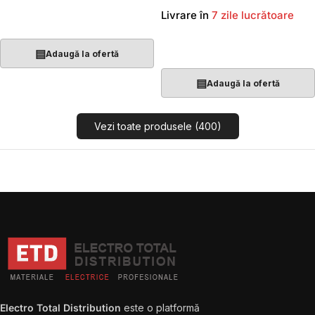
Livrare în
7 zile lucrătoare
Adaugă În Coș
Adaugă În Coș
▤
Adaugă la ofertă
▤
Adaugă la ofertă
Vezi toate produsele (400)
Electro Total Distribution
este o platformă