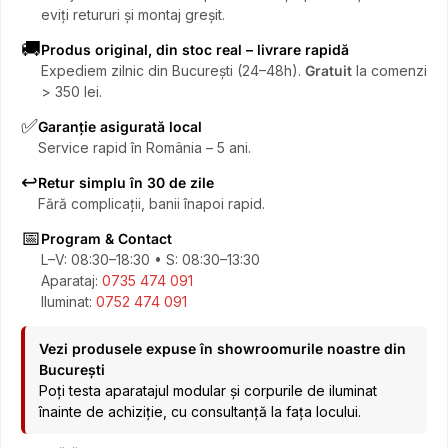
eviți retururi și montaj greșit.
🚚
Produs original, din stoc real – livrare rapidă
Expediem zilnic din București (24–48h).
Gratuit
la comenzi
> 350 lei.
✅
Garanție asigurată local
Service rapid în România – 5 ani.
↩️
Retur simplu în 30 de zile
Fără complicații, banii înapoi rapid.
📅
Program & Contact
L–V: 08:30–18:30 • S: 08:30–13:30
Aparataj:
0735 474 091
Iluminat:
0752 474 091
Vezi produsele expuse în showroomurile noastre din
București
Poți testa aparatajul modular și corpurile de iluminat
înainte de achiziție, cu consultanță la fața locului.