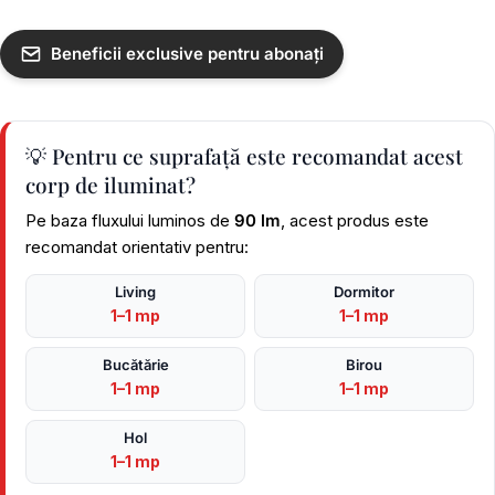
Beneficii exclusive pentru abonați
💡 Pentru ce suprafață este recomandat acest
corp de iluminat?
Pe baza fluxului luminos de
90 lm
, acest produs este
recomandat orientativ pentru:
Living
Dormitor
1–1 mp
1–1 mp
Bucătărie
Birou
1–1 mp
1–1 mp
Hol
1–1 mp