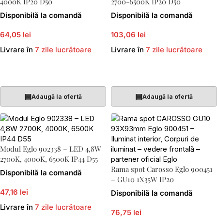
4000K IP20 D50
2700-6500K IP20 D50
Disponibilă la comandă
Disponibilă la comandă
64,05 lei
103,06 lei
Livrare în
7 zile lucrătoare
Livrare în
7 zile lucrătoare
Adaugă În Coș
Adaugă În Coș
▤
▤
Adaugă la ofertă
Adaugă la ofertă
Modul Eglo 902338 – LED 4,8W
2700K, 4000K, 6500K IP44 D55
Rama spot Carosso Eglo 900451
Disponibilă la comandă
– GU10 1X35W IP20
47,16 lei
Disponibilă la comandă
Livrare în
7 zile lucrătoare
76,75 lei