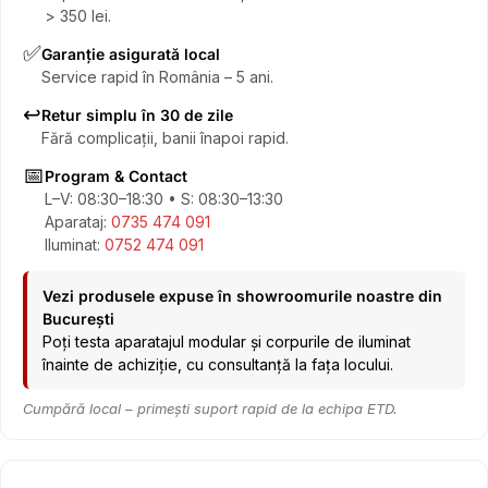
> 350 lei.
✅
Garanție asigurată local
Service rapid în România – 5 ani.
↩️
Retur simplu în 30 de zile
Fără complicații, banii înapoi rapid.
📅
Program & Contact
L–V: 08:30–18:30 • S: 08:30–13:30
Aparataj:
0735 474 091
Iluminat:
0752 474 091
Vezi produsele expuse în showroomurile noastre din
București
Poți testa aparatajul modular și corpurile de iluminat
înainte de achiziție, cu consultanță la fața locului.
Cumpără local – primești suport rapid de la echipa ETD.