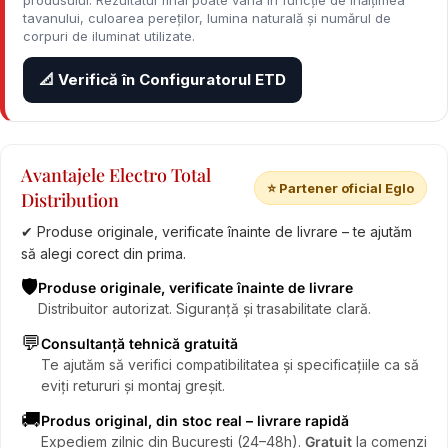
produsului. Rezultatul final poate varia în funcție de înălțimea
tavanului, culoarea pereților, lumina naturală și numărul de
corpuri de iluminat utilizate.
📐 Verifică în Configuratorul ETD
Avantajele Electro Total
⭐ Partener oficial Eglo
Distribution
✔ Produse originale, verificate înainte de livrare – te ajutăm
să alegi corect din prima.
🛡️
Produse originale, verificate înainte de livrare
Distribuitor autorizat. Siguranță și trasabilitate clară.
💬
Consultanță tehnică gratuită
Te ajutăm să verifici compatibilitatea și specificațiile ca să
eviți retururi și montaj greșit.
🚚
Produs original, din stoc real – livrare rapidă
Expediem zilnic din București (24–48h).
Gratuit
la comenzi