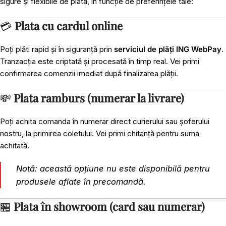
sigure și flexibile de plată, în funcție de preferințele tale:
💳
Plata cu cardul online
Poți plăti rapid și în siguranță prin
serviciul de plăți ING WebPay
.
Tranzacția este criptată și procesată în timp real. Vei primi
confirmarea comenzii imediat după finalizarea plății.
💸
Plata ramburs (numerar la livrare)
Poți achita comanda în numerar direct curierului sau șoferului
nostru, la primirea coletului. Vei primi chitanță pentru suma
achitată.
Notă: această opțiune nu este disponibilă pentru
produsele aflate în precomandă.
🏪
Plata în showroom (card sau numerar)