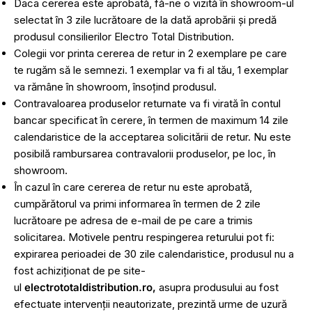
Daca cererea este aprobată, fă-ne o vizită în showroom-ul
selectat în 3 zile lucrătoare de la dată aprobării și predă
produsul consilierilor Electro Total Distribution.
Colegii vor printa cererea de retur in 2 exemplare pe care
te rugăm să le semnezi. 1 exemplar va fi al tău, 1 exemplar
va rămâne în showroom, însoțind produsul.
Contravaloarea produselor returnate va fi virată în contul
bancar specificat în cerere, în termen de maximum 14 zile
calendaristice de la acceptarea solicitării de retur. Nu este
posibilă rambursarea contravalorii produselor, pe loc, în
showroom.
În cazul în care cererea de retur nu este aprobată,
cumpărătorul va primi informarea în termen de 2 zile
lucrătoare pe adresa de e-mail de pe care a trimis
solicitarea. Motivele pentru respingerea returului pot fi:
expirarea perioadei de 30 zile calendaristice, produsul nu a
fost achiziționat de pe site-
ul
electrototaldistribution.ro,
asupra produsului au fost
efectuate intervenții neautorizate, prezintă urme de uzură