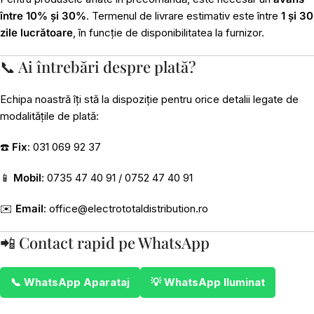
între 10% și 30%
. Termenul de livrare estimativ este între
1 și 30
zile lucrătoare
, în funcție de disponibilitatea la furnizor.
📞 Ai întrebări despre plată?
Echipa noastră îți stă la dispoziție pentru orice detalii legate de
modalitățile de plată:
☎️
Fix
: 031 069 92 37
📱
Mobil
: 0735 47 40 91 / 0752 47 40 91
✉️
Email
:
office@electrototaldistribution.ro
📲 Contact rapid pe WhatsApp
📞 WhatsApp Aparataj
💡 WhatsApp Iluminat