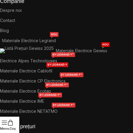
Companie
Despre noi
Contact
Blog
NOU
Materiale Electrice Legrand
NOU
Materiale Electrice Gewiss
BY LEGRAND ®™
Electrice Alpes Technologies
BY LEGRAND ®
Materiale Electrice Cablofil
BY LEGRAND ®™
Materiale Electrice CP Electronics
BY LEGRAND ®™
Materiale Electrice Ecotap
BY LEGRAND ®™
Materiale Electrice IME
BY LEGRAND ®™
Materiale Electrice NETATMO
Liste de prețuri
Menu
Coș