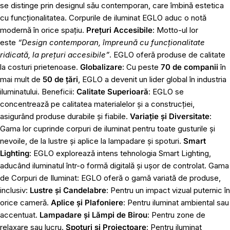
se distinge prin designul său contemporan, care îmbină estetica
cu funcționalitatea. Corpurile de iluminat EGLO aduc o notă
modernă în orice spațiu.
Prețuri Accesibile
: Motto-ul lor
este
“Design contemporan, împreună cu funcționalitate
ridicată, la prețuri accesibile”
. EGLO oferă produse de calitate
la costuri prietenoase.
Globalizare
: Cu peste
70 de companii
în
mai mult de
50 de țări
, EGLO a devenit un lider global în industria
iluminatului. Beneficii:
Calitate Superioară
: EGLO se
concentrează pe calitatea materialelor și a construcției,
asigurând produse durabile și fiabile.
Variație și Diversitate
:
Gama lor cuprinde corpuri de iluminat pentru toate gusturile și
nevoile, de la lustre și aplice la lampadare și spoturi.
Smart
Lighting
: EGLO explorează intens tehnologia Smart Lighting,
aducând iluminatul într-o formă digitală și ușor de controlat. Gama
de Corpuri de Iluminat: EGLO oferă o gamă variată de produse,
inclusiv:
Lustre și Candelabre
: Pentru un impact vizual puternic în
orice cameră.
Aplice și Plafoniere
: Pentru iluminat ambiental sau
accentuat.
Lampadare și Lămpi de Birou
: Pentru zone de
relaxare sau lucru.
Spoturi și Proiectoare
: Pentru iluminat