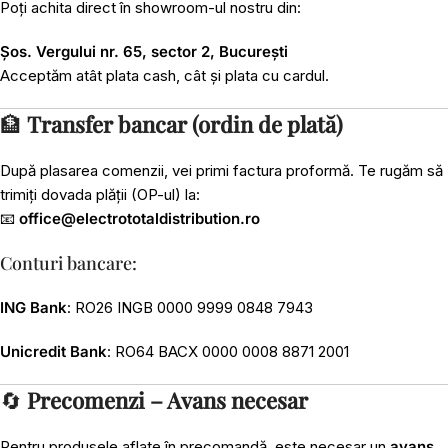
Poți achita direct în showroom-ul nostru din:
Șos. Vergului nr. 65, sector 2, București
Acceptăm atât plata cash, cât și plata cu cardul.
🏦
Transfer bancar (ordin de plată)
După plasarea comenzii, vei primi factura proformă. Te rugăm să
trimiți dovada plății (OP-ul) la:
📧
office@electrototaldistribution.ro
Conturi bancare:
ING Bank
: RO26 INGB 0000 9999 0848 7943
Unicredit Bank
: RO64 BACX 0000 0008 8871 2001
🔄
Precomenzi – Avans necesar
Pentru produsele aflate în precomandă, este necesar un
avans