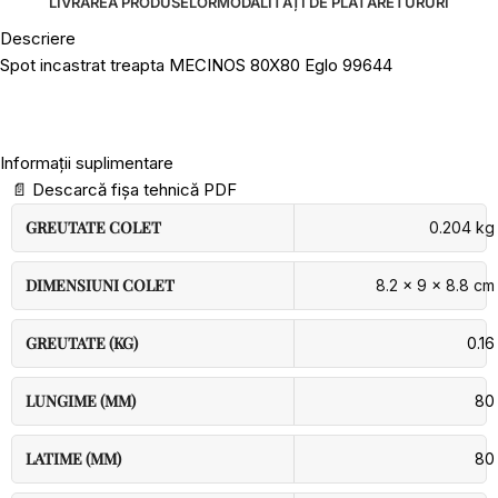
LIVRAREA PRODUSELOR
MODALITĂȚI DE PLATĂ
RETURURI
Descriere
Spot incastrat treapta MECINOS 80X80 Eglo 99644
Informații suplimentare
📄
Descarcă fișa tehnică PDF
GREUTATE COLET
0.204 kg
DIMENSIUNI COLET
8.2 × 9 × 8.8 cm
GREUTATE (KG)
0.16
LUNGIME (MM)
80
LATIME (MM)
80