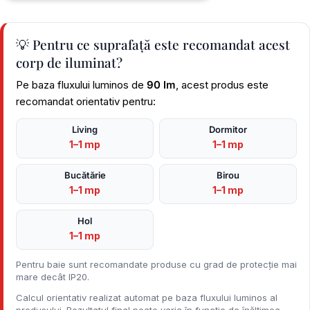
💡 Pentru ce suprafață este recomandat acest
corp de iluminat?
Pe baza fluxului luminos de
90 lm
, acest produs este
recomandat orientativ pentru:
Living
Dormitor
1–1 mp
1–1 mp
Bucătărie
Birou
1–1 mp
1–1 mp
Hol
1–1 mp
Pentru baie sunt recomandate produse cu grad de protecție mai
mare decât IP20.
Calcul orientativ realizat automat pe baza fluxului luminos al