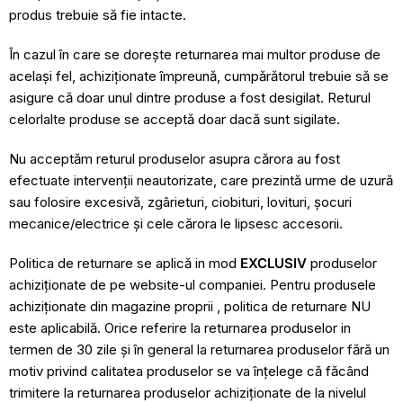
produs trebuie să fie intacte.
În cazul în care se dorește returnarea mai multor produse de
același fel, achiziționate împreună, cumpărătorul trebuie să se
asigure că doar unul dintre produse a fost desigilat. Returul
celorlalte produse se acceptă doar dacă sunt sigilate.
Nu acceptăm returul produselor asupra cărora au fost
efectuate intervenții neautorizate, care prezintă urme de uzură
sau folosire excesivă, zgârieturi, ciobituri, lovituri, șocuri
mecanice/electrice și cele cărora le lipsesc accesorii.
Politica de returnare se aplică in mod
EXCLUSIV
produselor
achiziționate de pe website-ul companiei. Pentru produsele
achiziționate din magazine proprii , politica de returnare NU
este aplicabilă. Orice referire la returnarea produselor in
termen de 30 zile și în general la returnarea produselor fără un
motiv privind calitatea produselor se va înțelege că făcând
trimitere la returnarea produselor achiziționate de la nivelul