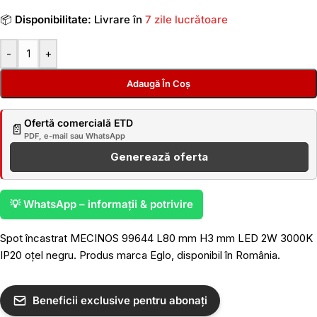
📦
Disponibilitate:
Livrare în
7 zile lucrătoare
-
+
Adaugă În Coș
Ofertă comercială ETD
📄
PDF, e-mail sau WhatsApp
Generează oferta
💡 WhatsApp – informații & potrivire
Spot încastrat MECINOS 99644 L80 mm H3 mm LED 2W 3000K
IP20 oțel negru. Produs marca Eglo, disponibil în România.
Beneficii exclusive pentru abonați