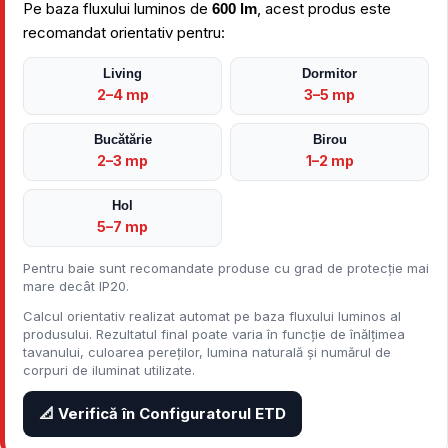
Pe baza fluxului luminos de
, acest produs este
600 lm
recomandat orientativ pentru:
Living
Dormitor
2–4 mp
3–5 mp
Bucătărie
Birou
2–3 mp
1–2 mp
Hol
5–7 mp
Pentru baie sunt recomandate produse cu grad de protecție mai
mare decât IP20.
Calcul orientativ realizat automat pe baza fluxului luminos al
produsului. Rezultatul final poate varia în funcție de înălțimea
tavanului, culoarea pereților, lumina naturală și numărul de
corpuri de iluminat utilizate.
📐 Verifică în Configuratorul ETD