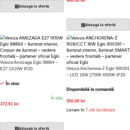
480,00 lei
▤
Adaugă la ofertă
Adaugă În Coș
▤
Adaugă la ofertă
Veioza Amezaga Eglo 98864 –
Veioza Anchorena-Z Eglo 900391
E27 1X10W IP20
– LED 16W 2700K-6500K IP20
În stoc
Disponibilă la comandă
În stoc
550,00 lei
372,91 lei
Livrare în
7 zile lucrătoare
Adaugă În Coș
Adaugă În Coș
▤
Adaugă la ofertă