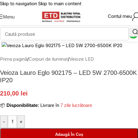
Skip to navigation
Skip to main content
Contul meu
Menu
Click to enlarge
Prima pagină
/
Corpuri de iluminat
/
Veioze LED
Veioza Lauro Eglo 902175 – LED 5W 2700-6500K
IP20
210,00 lei
📦
Disponibilitate:
Livrare în
7 zile lucrătoare
-
+
Adaugă În Coș