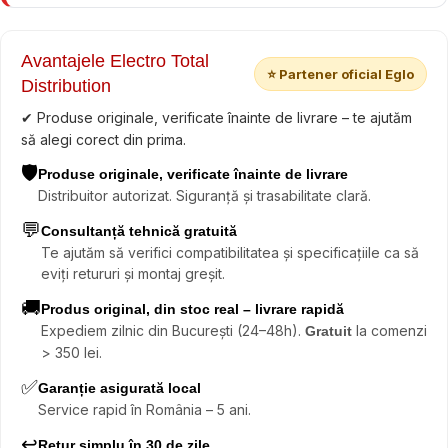
Avantajele Electro Total
⭐ Partener oficial Eglo
Distribution
✔ Produse originale, verificate înainte de livrare – te ajutăm
să alegi corect din prima.
🛡️
Produse originale, verificate înainte de livrare
Distribuitor autorizat. Siguranță și trasabilitate clară.
💬
Consultanță tehnică gratuită
Te ajutăm să verifici compatibilitatea și specificațiile ca să
eviți retururi și montaj greșit.
🚚
Produs original, din stoc real – livrare rapidă
Expediem zilnic din București (24–48h).
la comenzi
Gratuit
> 350 lei.
✅
Garanție asigurată local
Service rapid în România – 5 ani.
↩️
Retur simplu în 30 de zile