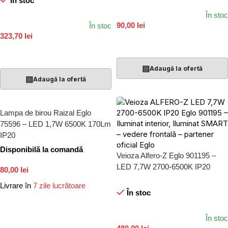
În stoc
În stoc
90,00 lei
În stoc
323,70 lei
Adaugă În Coș
Adaugă În Coș
▤
Adaugă la ofertă
▤
Adaugă la ofertă
Lampa de birou Raizal Eglo
75596 – LED 1,7W 6500K 170Lm
IP20
Disponibilă la comandă
Veioza Alfero-Z Eglo 901195 –
LED 7,7W 2700-6500K IP20
80,00 lei
Livrare în
7 zile lucrătoare
În stoc
Adaugă În Coș
În stoc