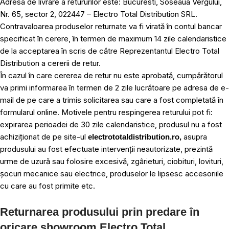
Adresa de livrare a retururilor este: Bucuresti, Soseaua Vergului,
Nr. 65, sector 2, 022447 – Electro Total Distribution SRL.
Contravaloarea produselor returnate va fi virată în contul bancar
specificat în cerere, în termen de maximum 14 zile calendaristice
de la acceptarea în scris de către Reprezentantul Electro Total
Distribution a cererii de retur.
În cazul în care cererea de retur nu este aprobată, cumpărătorul
va primi informarea în termen de 2 zile lucrătoare pe adresa de e-
mail de pe care a trimis solicitarea sau care a fost completată în
formularul online. Motivele pentru respingerea returului pot fi:
expirarea perioadei de 30 zile calendaristice, produsul nu a fost
achiziționat de pe site-ul
asupra
electrototaldistribution.ro,
produsului au fost efectuate intervenții neautorizate, prezintă
urme de uzură sau folosire excesivă, zgârieturi, ciobituri, lovituri,
șocuri mecanice sau electrice, produselor le lipsesc accesoriile
cu care au fost primite etc.
Returnarea produsului prin predare în
oricare showroom Electro Total