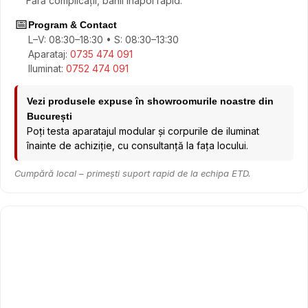
Fără complicații, banii înapoi rapid.
📅
Program & Contact
L–V: 08:30–18:30 • S: 08:30–13:30
Aparataj:
0735 474 091
Iluminat:
0752 474 091
Vezi produsele expuse în showroomurile noastre din
București
Poți testa aparatajul modular și corpurile de iluminat
înainte de achiziție, cu consultanță la fața locului.
Cumpără local – primești suport rapid de la echipa ETD.