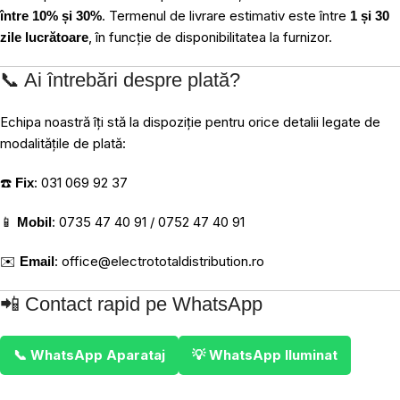
. Termenul de livrare estimativ este între
între 10% și 30%
1 și 30
, în funcție de disponibilitatea la furnizor.
zile lucrătoare
📞 Ai întrebări despre plată?
Echipa noastră îți stă la dispoziție pentru orice detalii legate de
modalitățile de plată:
☎️
: 031 069 92 37
Fix
📱
: 0735 47 40 91 / 0752 47 40 91
Mobil
✉️
:
office@electrototaldistribution.ro
Email
📲 Contact rapid pe WhatsApp
📞 WhatsApp Aparataj
💡 WhatsApp Iluminat