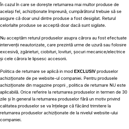
În cazul în care se dorește returnarea mai multor produse de
același fel, achiziționate împreună, cumpărătorul trebuie să se
asigure că doar unul dintre produse a fost desigilat. Returul
celorlalte produse se acceptă doar dacă sunt sigilate.
Nu acceptăm returul produselor asupra cărora au fost efectuate
intervenții neautorizate, care prezintă urme de uzură sau folosire
excesivă, zgârieturi, ciobituri, lovituri, șocuri mecanice/electrice
și cele cărora le lipsesc accesorii.
Politica de returnare se aplică in mod
produselor
EXCLUSIV
achiziționate de pe website-ul companiei. Pentru produsele
achiziționate din magazine proprii , politica de returnare NU este
aplicabilă. Orice referire la returnarea produselor in termen de 30
zile și în general la returnarea produselor fără un motiv privind
calitatea produselor se va înțelege că făcând trimitere la
returnarea produselor achiziționate de la nivelul website-ului
companiei.