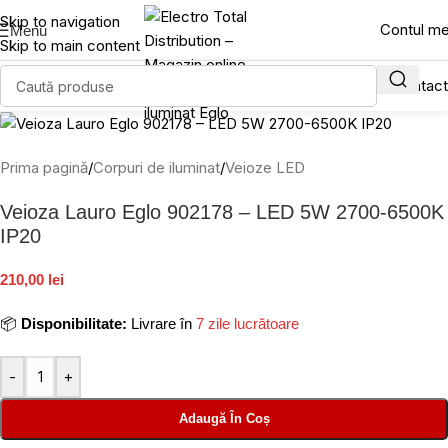
Skip to navigation
Contul m
Menu
Skip to main content
Prima pagină
/
Corpuri de iluminat
/
Veioze LED
Veioza Lauro Eglo 902178 – LED 5W 2700-6500K
IP20
210,00 lei
📦
Disponibilitate:
Livrare în
7 zile lucrătoare
-
+
Adaugă În Coș