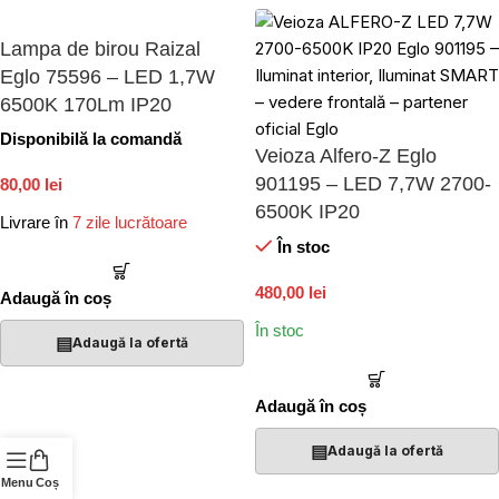
Lampa de birou Raizal
Eglo 75596 – LED 1,7W
6500K 170Lm IP20
Disponibilă la comandă
Veioza Alfero-Z Eglo
901195 – LED 7,7W 2700-
80,00 lei
6500K IP20
Livrare în
7 zile lucrătoare
În stoc
480,00 lei
Adaugă în coș
În stoc
▤
Adaugă la ofertă
Adaugă în coș
▤
Adaugă la ofertă
Menu
Coș