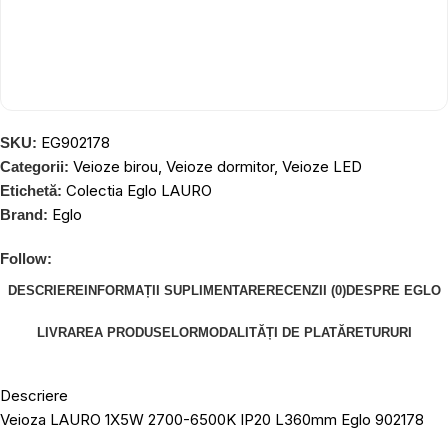
EG902178
SKU:
Veioze birou
,
Veioze dormitor
,
Veioze LED
Categorii:
Colectia Eglo LAURO
Etichetă:
Eglo
Brand:
Follow:
DESCRIERE
INFORMAȚII SUPLIMENTARE
RECENZII (0)
DESPRE EGLO
LIVRAREA PRODUSELOR
MODALITĂȚI DE PLATĂ
RETURURI
Descriere
Veioza LAURO 1X5W 2700-6500K IP20 L360mm Eglo 902178