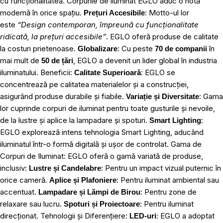
cu funcționalitatea. Corpurile de iluminat EGLO aduc o notă
modernă în orice spațiu.
: Motto-ul lor
Prețuri Accesibile
este
“Design contemporan, împreună cu funcționalitate
ridicată, la prețuri accesibile”
. EGLO oferă produse de calitate
la costuri prietenoase.
: Cu peste
în
Globalizare
70 de companii
mai mult de
, EGLO a devenit un lider global în industria
50 de țări
iluminatului. Beneficii:
: EGLO se
Calitate Superioară
concentrează pe calitatea materialelor și a construcției,
asigurând produse durabile și fiabile.
: Gama
Variație și Diversitate
lor cuprinde corpuri de iluminat pentru toate gusturile și nevoile,
de la lustre și aplice la lampadare și spoturi.
:
Smart Lighting
EGLO explorează intens tehnologia Smart Lighting, aducând
iluminatul într-o formă digitală și ușor de controlat. Gama de
Corpuri de Iluminat: EGLO oferă o gamă variată de produse,
inclusiv:
: Pentru un impact vizual puternic în
Lustre și Candelabre
orice cameră.
: Pentru iluminat ambiental sau
Aplice și Plafoniere
accentuat.
: Pentru zone de
Lampadare și Lămpi de Birou
relaxare sau lucru.
: Pentru iluminat
Spoturi și Proiectoare
direcționat. Tehnologii și Diferențiere:
: EGLO a adoptat
LED-uri