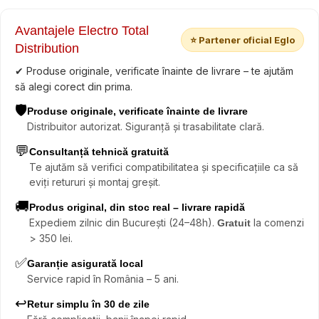
Avantajele Electro Total
⭐ Partener oficial Eglo
Distribution
✔ Produse originale, verificate înainte de livrare – te ajutăm
să alegi corect din prima.
🛡️
Produse originale, verificate înainte de livrare
Distribuitor autorizat. Siguranță și trasabilitate clară.
💬
Consultanță tehnică gratuită
Te ajutăm să verifici compatibilitatea și specificațiile ca să
eviți retururi și montaj greșit.
🚚
Produs original, din stoc real – livrare rapidă
Expediem zilnic din București (24–48h).
la comenzi
Gratuit
> 350 lei.
✅
Garanție asigurată local
Service rapid în România – 5 ani.
↩️
Retur simplu în 30 de zile