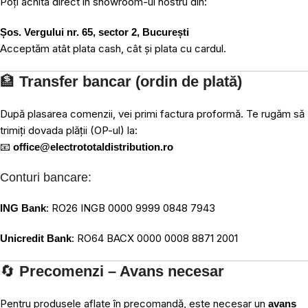
Poți achita direct în showroom-ul nostru din:
Șos. Vergului nr. 65, sector 2, București
Acceptăm atât plata cash, cât și plata cu cardul.
🏦
Transfer bancar (ordin de plată)
După plasarea comenzii, vei primi factura proformă. Te rugăm să
trimiți dovada plății (OP-ul) la:
📧
office@electrototaldistribution.ro
Conturi bancare:
: RO26 INGB 0000 9999 0848 7943
ING Bank
: RO64 BACX 0000 0008 8871 2001
Unicredit Bank
🔄
Precomenzi – Avans necesar
Pentru produsele aflate în precomandă, este necesar un
avans