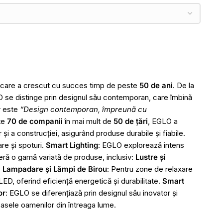
e care a crescut cu succes timp de peste
50 de ani
. De la
O se distinge prin designul său contemporan, care îmbină
r este
“Design contemporan, împreună cu
te
70 de companii
în mai mult de
50 de țări
, EGLO a
i a construcției, asigurând produse durabile și fiabile.
are și spoturi.
Smart Lighting
: EGLO explorează intens
feră o gamă variată de produse, inclusiv:
Lustre și
.
Lampadare și Lămpi de Birou
: Pentru zone de relaxare
ED, oferind eficiență energetică și durabilitate.
Smart
or
: EGLO se diferențiază prin designul său inovator și
 casele oamenilor din întreaga lume.