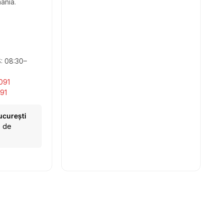
ânia.
S: 08:30–
091
91
ucurești
e de