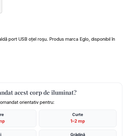
port USB oțel roșu. Produs marca Eglo, disponibil în
andat acest corp de iluminat?
omandat orientativ pentru:
are
Curte
mp
1–2 mp
i
Grădină