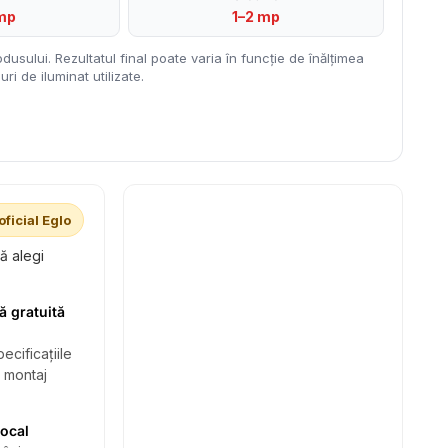
mp
1–2 mp
dusului. Rezultatul final poate varia în funcție de înălțimea
ri de iluminat utilizate.
oficial Eglo
să alegi
ă gratuită
ecificațiile
i montaj
local