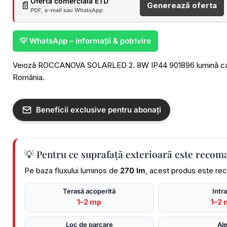
Ofertă comercială ETD
📄
Generează oferta
PDF, e-mail sau WhatsApp
💡 WhatsApp – informații & potrivire
Veioză ROCCANOVA SOLARLED 2. 8W IP44 901896 lumină caldă 
România.
Beneficii exclusive pentru abonați
💡 Pentru ce suprafață exterioară este recom
Pe baza fluxului luminos de
270 lm
, acest produs este rec
Terasă acoperită
Intr
1–2 mp
1–2 
Loc de parcare
Ale