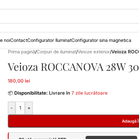
e noi
Contact
Configurator Iluminat
Configurator sina magnetica
Prima pagină
/
Corpuri de iluminat
/
Veioze exterior
/
Veioza ROC
Veioza ROCCANOVA 28W 300
180,00 lei
📦
Disponibilitate:
Livrare în
7 zile lucrătoare
-
+
Adaugă 