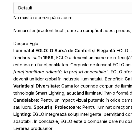
Nu există recenzii până acum.
Numai clienții autentificați, care au cumpărat acest produs,
Despre Eglo
Iluminatul EGLO: O Sursă de Confort și Eleganță
EGLO Leu
fondarea sa în
1969
, EGLO a devenit un nume de referință î
estetica cu funcționalitatea. Corpurile de iluminat EGLO ad
funcționalitate ridicată, la prețuri accesibile”
. EGLO ofer
devenit un lider global în industria iluminatului. Beneficii:
Cal
Variație și Diversitate
: Gama lor cuprinde corpuri de ilumina
tehnologia Smart Lighting, aducând iluminatul într-o formă 
Candelabre
: Pentru un impact vizual puternic în orice cam
sau lucru.
Spoturi și Proiectoare
: Pentru iluminat direcțion
Lighting
: EGLO integrează soluții inteligente, permițând con
adaptabil. În concluzie, EGLO este o companie care nu doar l
Livrarea produselor