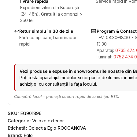
livrare rapidă
Service rapid în Rom
Expediem zilnic din București
(24–48h).
Gratuit
la comenzi >
350 lei.
↩️
📅
Retur simplu în 30 de zile
Program & Contact
Fără complicații, banii înapoi
L–V: 08:30–18:30 • 
rapid.
13:30
Aparataj:
0735 474 
Iluminat:
0752 474 0
Vezi produsele expuse în showroomurile noastre din B
Poți testa aparatajul modular și corpurile de iluminat înaint
achiziție, cu consultanță la fața locului.
Cumpără local – primești suport rapid de la echipa ETD.
SKU:
EG901896
Categorie:
Veioze exterior
Etichetă:
Colectia Eglo ROCCANOVA
Brand:
Eglo