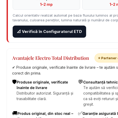
1–2 mp
1–2 
Calcul orientativ realizat automat pe baza fluxului luminos al pro
tavanului, culoarea pereților, lumina naturală și numărul de corpu
📐 Verifică în Configuratorul ETD
Avantajele Electro Total Distribution
⭐ Partener 
✔ Produse originale, verificate înainte de livrare – te ajutăm 
corect din prima.
🛡️
💬
Produse originale, verificate
Consultanță tehnic
înainte de livrare
Te ajutăm să verifici
Distribuitor autorizat. Siguranță și
compatibilitatea și sp
trasabilitate clară.
ca să eviți retururi ș
greșit.
🚚
✅
Produs original, din stoc real –
Garanție asigurată 