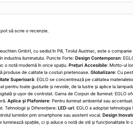
 pot să scrie o recenzie.
chten GmbH, cu sediul în Pill, Tirolul Austriac, este o compani
n industria iluminatului. Puncte Forte:
Design Contemporan
: EGL
uc o notă modernă în orice spațiu.
Prețuri Accesibile
: Motto-ul lo
ă produse de calitate la costuri prietenoase.
Globalizare
: Cu pes
itate Superioară
: EGLO se concentrează pe calitatea materialelor ș
t pentru toate gusturile și nevoile, de la lustre și aplice la lampad
digitală și ușor de controlat. Gama de Corpuri de Iluminat: EGLO o
eră.
Aplice și Plafoniere
: Pentru iluminat ambiental sau accentuat
at. Tehnologii și Diferențiere:
LED-uri
: EGLO a adoptat tehnologia L
trolul luminilor prin smartphone sau asistent vocal.
Design Inovat
uminează spațiile, ci și aduce o notă de stil și funcționalitate în