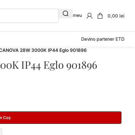
Contul meu
0,00 lei
Devino partener ETD
CANOVA 28W 3000K IP44 Eglo 901896
0K IP44 Eglo 901896
În Coș