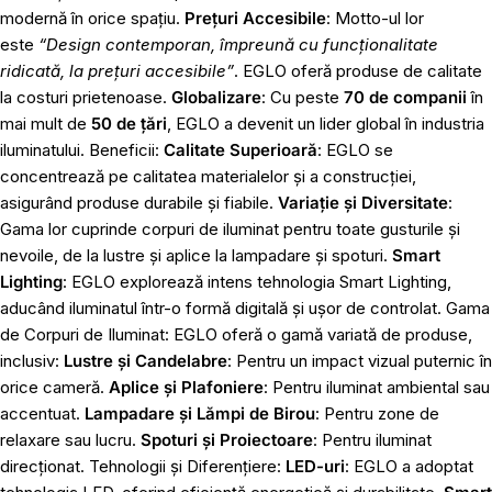
modernă în orice spațiu.
Prețuri Accesibile
: Motto-ul lor
este
“Design contemporan, împreună cu funcționalitate
ridicată, la prețuri accesibile”
. EGLO oferă produse de calitate
la costuri prietenoase.
Globalizare
: Cu peste
70 de companii
în
mai mult de
50 de țări
, EGLO a devenit un lider global în industria
iluminatului. Beneficii:
Calitate Superioară
: EGLO se
concentrează pe calitatea materialelor și a construcției,
asigurând produse durabile și fiabile.
Variație și Diversitate
:
Gama lor cuprinde corpuri de iluminat pentru toate gusturile și
nevoile, de la lustre și aplice la lampadare și spoturi.
Smart
Lighting
: EGLO explorează intens tehnologia Smart Lighting,
aducând iluminatul într-o formă digitală și ușor de controlat. Gama
de Corpuri de Iluminat: EGLO oferă o gamă variată de produse,
inclusiv:
Lustre și Candelabre
: Pentru un impact vizual puternic în
orice cameră.
Aplice și Plafoniere
: Pentru iluminat ambiental sau
accentuat.
Lampadare și Lămpi de Birou
: Pentru zone de
relaxare sau lucru.
Spoturi și Proiectoare
: Pentru iluminat
direcționat. Tehnologii și Diferențiere:
LED-uri
: EGLO a adoptat