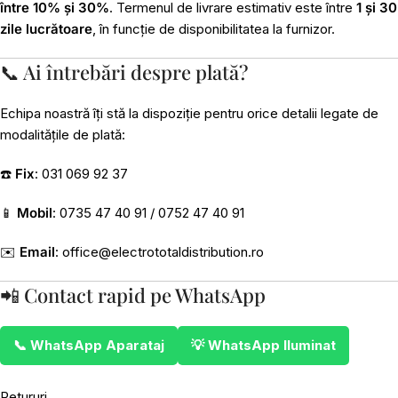
între 10% și 30%
. Termenul de livrare estimativ este între
1 și 30
zile lucrătoare
, în funcție de disponibilitatea la furnizor.
📞 Ai întrebări despre plată?
Echipa noastră îți stă la dispoziție pentru orice detalii legate de
modalitățile de plată:
☎️
Fix
: 031 069 92 37
📱
Mobil
: 0735 47 40 91 / 0752 47 40 91
✉️
Email
:
office@electrototaldistribution.ro
📲 Contact rapid pe WhatsApp
📞 WhatsApp Aparataj
💡 WhatsApp Iluminat
Retururi