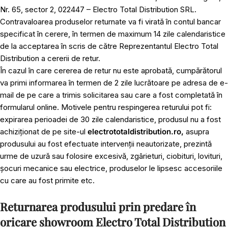
Nr. 65, sector 2, 022447 – Electro Total Distribution SRL.
Contravaloarea produselor returnate va fi virată în contul bancar
specificat în cerere, în termen de maximum 14 zile calendaristice
de la acceptarea în scris de către Reprezentantul Electro Total
Distribution a cererii de retur.
În cazul în care cererea de retur nu este aprobată, cumpărătorul
va primi informarea în termen de 2 zile lucrătoare pe adresa de e-
mail de pe care a trimis solicitarea sau care a fost completată în
formularul online. Motivele pentru respingerea returului pot fi:
expirarea perioadei de 30 zile calendaristice, produsul nu a fost
achiziționat de pe site-ul
electrototaldistribution.ro,
asupra
produsului au fost efectuate intervenții neautorizate, prezintă
urme de uzură sau folosire excesivă, zgârieturi, ciobituri, lovituri,
șocuri mecanice sau electrice, produselor le lipsesc accesoriile
cu care au fost primite etc.
Returnarea produsului prin predare în
oricare showroom Electro Total Distribution