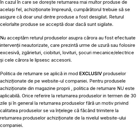
În cazul în care se dorește returnarea mai multor produse de
același fel, achiziționate împreună, cumpărătorul trebuie să se
asigure că doar unul dintre produse a fost desigilat. Returul
celorlalte produse se acceptă doar dacă sunt sigilate.
Nu acceptăm returul produselor asupra cărora au fost efectuate
intervenții neautorizate, care prezintă urme de uzură sau folosire
excesivă, zgârieturi, ciobituri, lovituri, șocuri mecanice/electrice
și cele cărora le lipsesc accesorii.
Politica de returnare se aplică in mod
EXCLUSIV
produselor
achiziționate de pe website-ul companiei. Pentru produsele
achiziționate din magazine proprii , politica de returnare NU este
aplicabilă. Orice referire la returnarea produselor in termen de 30
zile și în general la returnarea produselor fără un motiv privind
calitatea produselor se va înțelege că făcând trimitere la
returnarea produselor achiziționate de la nivelul website-ului
companiei.