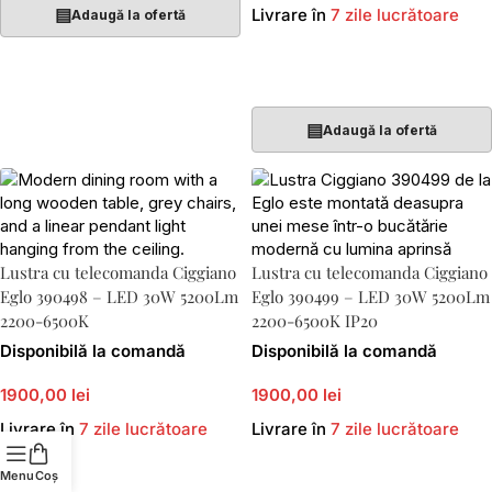
▤
Livrare în
7 zile lucrătoare
Adaugă la ofertă
Adaugă În Coș
▤
Adaugă la ofertă
Lustra cu telecomanda Ciggiano
Lustra cu telecomanda Ciggiano
Eglo 390498 – LED 30W 5200Lm
Eglo 390499 – LED 30W 5200Lm
2200-6500K
2200-6500K IP20
Disponibilă la comandă
Disponibilă la comandă
1900,00 lei
1900,00 lei
Livrare în
7 zile lucrătoare
Livrare în
7 zile lucrătoare
Menu
Coș