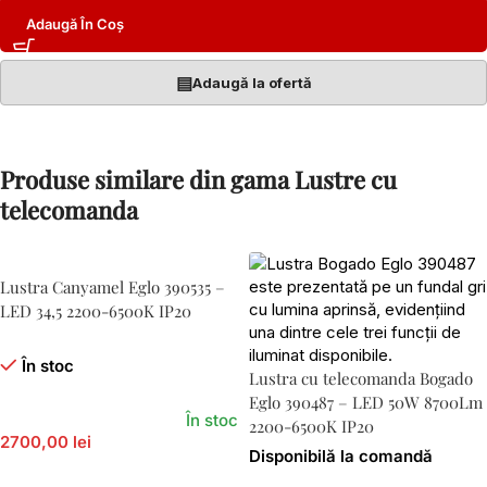
Adaugă În Coș
▤
Adaugă la ofertă
Produse similare din gama Lustre cu
telecomanda
Lustra Canyamel Eglo 390535 –
LED 34,5 2200-6500K IP20
În stoc
Lustra cu telecomanda Bogado
Eglo 390487 – LED 50W 8700Lm
În stoc
2200-6500K IP20
2700,00 lei
Disponibilă la comandă
Adaugă În Coș