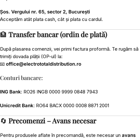
Șos. Vergului nr. 65, sector 2, București
Acceptăm atât plata cash, cât și plata cu cardul.
🏦
Transfer bancar (ordin de plată)
După plasarea comenzii, vei primi factura proformă. Te rugăm să
trimiți dovada plății (OP-ul) la:
📧
office@electrototaldistribution.ro
Conturi bancare:
ING Bank
: RO26 INGB 0000 9999 0848 7943
Unicredit Bank
: RO64 BACX 0000 0008 8871 2001
🔄
Precomenzi – Avans necesar
Pentru produsele aflate în precomandă, este necesar un
avans