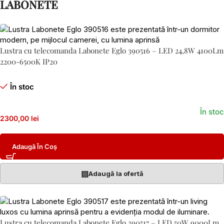
LABONETE
Lustra cu telecomanda Labonete Eglo 390516 – LED 24,8W 4100Lm
2200-6500K IP20
În stoc
În stoc
2300,00 lei
Adaugă În Coș
▤
Adaugă la ofertă
Lustra cu telecomanda Labonete Eglo 390517 – LED 50W 9000Lm