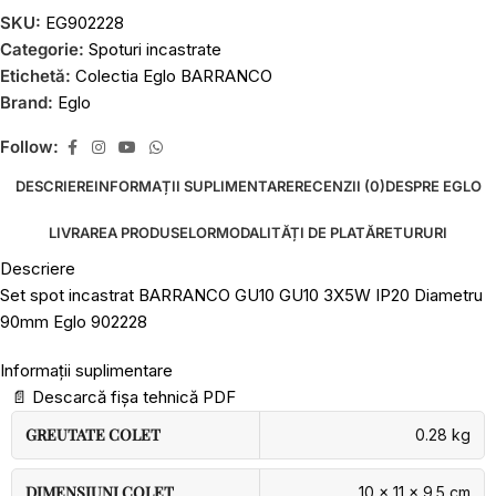
SKU:
EG902228
Categorie:
Spoturi incastrate
Etichetă:
Colectia Eglo BARRANCO
Brand:
Eglo
Follow:
DESCRIERE
INFORMAȚII SUPLIMENTARE
RECENZII (0)
DESPRE EGLO
LIVRAREA PRODUSELOR
MODALITĂȚI DE PLATĂ
RETURURI
Descriere
Set spot incastrat BARRANCO GU10 GU10 3X5W IP20 Diametru
90mm Eglo 902228
Informații suplimentare
📄
Descarcă fișa tehnică PDF
GREUTATE COLET
0.28 kg
DIMENSIUNI COLET
10 × 11 × 9.5 cm