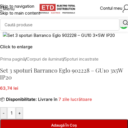
Skip to navigation
Contul meu
Menu
Skip to main content
Click to enlarge
Prima pagină
/
Corpuri de iluminat
/
Spoturi incastrate
Set 3 spoturi Barranco Eglo 902228 – GU10 3x5W
IP20
63,74 lei
📦
Disponibilitate:
Livrare în
7 zile lucrătoare
-
+
Adaugă În Coș