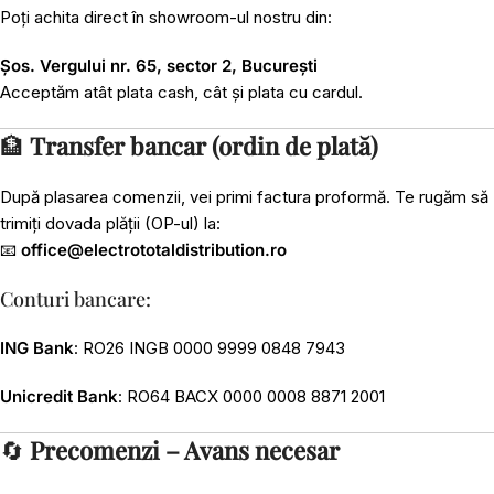
Poți achita direct în showroom-ul nostru din:
Șos. Vergului nr. 65, sector 2, București
Acceptăm atât plata cash, cât și plata cu cardul.
🏦
Transfer bancar (ordin de plată)
După plasarea comenzii, vei primi factura proformă. Te rugăm să
trimiți dovada plății (OP-ul) la:
📧
office@electrototaldistribution.ro
Conturi bancare:
ING Bank
: RO26 INGB 0000 9999 0848 7943
Unicredit Bank
: RO64 BACX 0000 0008 8871 2001
🔄
Precomenzi – Avans necesar