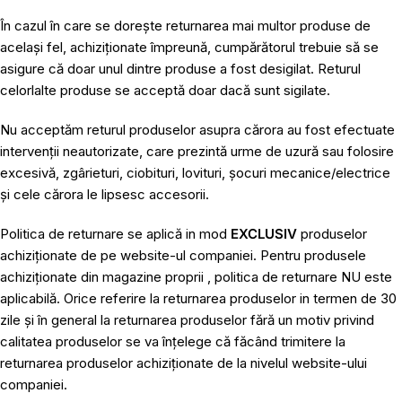
În cazul în care se dorește returnarea mai multor produse de
același fel, achiziționate împreună, cumpărătorul trebuie să se
asigure că doar unul dintre produse a fost desigilat. Returul
celorlalte produse se acceptă doar dacă sunt sigilate.
Nu acceptăm returul produselor asupra cărora au fost efectuate
intervenții neautorizate, care prezintă urme de uzură sau folosire
excesivă, zgârieturi, ciobituri, lovituri, șocuri mecanice/electrice
și cele cărora le lipsesc accesorii.
Politica de returnare se aplică in mod
EXCLUSIV
produselor
achiziționate de pe website-ul companiei. Pentru produsele
achiziționate din magazine proprii , politica de returnare NU este
aplicabilă. Orice referire la returnarea produselor in termen de 30
zile și în general la returnarea produselor fără un motiv privind
calitatea produselor se va înțelege că făcând trimitere la
returnarea produselor achiziționate de la nivelul website-ului
companiei.