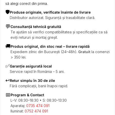
să alegi corect din prima.
🛡️
Produse originale, verificate înainte de livrare
Distribuitor autorizat. Siguranță și trasabilitate clară.
💬
Consultanță tehnică gratuită
Te ajutăm să verifici compatibilitatea și specificațiile ca să
eviți retururi și montaj greșit.
🚚
Produs original, din stoc real – livrare rapidă
Expediem zilnic din București (24–48h).
Gratuit
la comenzi
> 350 lei.
✅
Garanție asigurată local
Service rapid în România – 5 ani.
↩️
Retur simplu în 30 de zile
Fără complicații, banii înapoi rapid.
📅
Program & Contact
L–V: 08:30–18:30 • S: 08:30–13:30
Aparataj:
0735 474 091
Iluminat:
0752 474 091