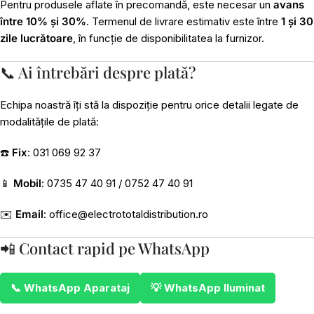
Pentru produsele aflate în precomandă, este necesar un
avans
între 10% și 30%
. Termenul de livrare estimativ este între
1 și 30
zile lucrătoare
, în funcție de disponibilitatea la furnizor.
📞 Ai întrebări despre plată?
Echipa noastră îți stă la dispoziție pentru orice detalii legate de
modalitățile de plată:
☎️
Fix
: 031 069 92 37
📱
Mobil
: 0735 47 40 91 / 0752 47 40 91
✉️
Email
:
office@electrototaldistribution.ro
📲 Contact rapid pe WhatsApp
📞 WhatsApp Aparataj
💡 WhatsApp Iluminat