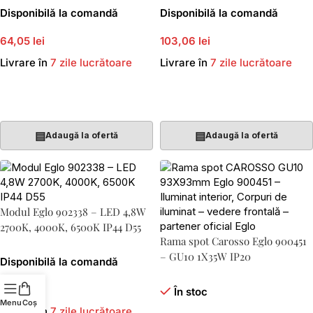
Disponibilă la comandă
Disponibilă la comandă
64,05 lei
103,06 lei
Livrare în
7 zile lucrătoare
Livrare în
7 zile lucrătoare
Adaugă În Coș
Adaugă În Coș
▤
▤
Adaugă la ofertă
Adaugă la ofertă
Modul Eglo 902338 – LED 4,8W
2700K, 4000K, 6500K IP44 D55
Rama spot Carosso Eglo 900451
– GU10 1X35W IP20
Disponibilă la comandă
47,16 lei
În stoc
Menu
Coș
Livrare în
7 zile lucrătoare