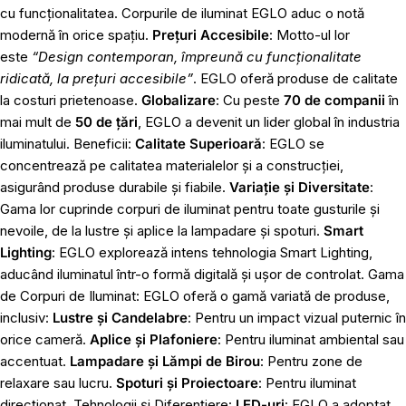
cu funcționalitatea. Corpurile de iluminat EGLO aduc o notă
modernă în orice spațiu.
Prețuri Accesibile
: Motto-ul lor
este
“Design contemporan, împreună cu funcționalitate
ridicată, la prețuri accesibile”
. EGLO oferă produse de calitate
la costuri prietenoase.
Globalizare
: Cu peste
70 de companii
în
mai mult de
50 de țări
, EGLO a devenit un lider global în industria
iluminatului. Beneficii:
Calitate Superioară
: EGLO se
concentrează pe calitatea materialelor și a construcției,
asigurând produse durabile și fiabile.
Variație și Diversitate
:
Gama lor cuprinde corpuri de iluminat pentru toate gusturile și
nevoile, de la lustre și aplice la lampadare și spoturi.
Smart
Lighting
: EGLO explorează intens tehnologia Smart Lighting,
aducând iluminatul într-o formă digitală și ușor de controlat. Gama
de Corpuri de Iluminat: EGLO oferă o gamă variată de produse,
inclusiv:
Lustre și Candelabre
: Pentru un impact vizual puternic în
orice cameră.
Aplice și Plafoniere
: Pentru iluminat ambiental sau
accentuat.
Lampadare și Lămpi de Birou
: Pentru zone de
relaxare sau lucru.
Spoturi și Proiectoare
: Pentru iluminat
direcționat. Tehnologii și Diferențiere:
LED-uri
: EGLO a adoptat