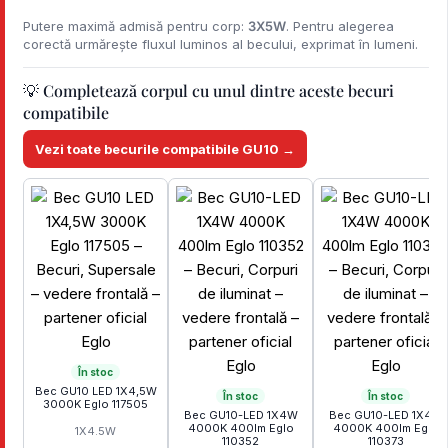
Putere maximă admisă pentru corp:
3X5W
. Pentru alegerea
corectă urmărește fluxul luminos al becului, exprimat în lumeni.
💡 Completează corpul cu unul dintre aceste becuri
compatibile
Vezi toate becurile compatibile GU10 →
În stoc
Bec GU10 LED 1X4,5W
În stoc
În stoc
3000K Eglo 117505
Bec GU10-LED 1X4W
Bec GU10-LED 1X4W
4000K 400lm Eglo
4000K 400lm Eglo
1X4.5W
110352
110373