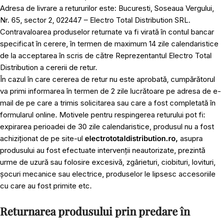
Adresa de livrare a retururilor este: Bucuresti, Soseaua Vergului,
Nr. 65, sector 2, 022447 – Electro Total Distribution SRL.
Contravaloarea produselor returnate va fi virată în contul bancar
specificat în cerere, în termen de maximum 14 zile calendaristice
de la acceptarea în scris de către Reprezentantul Electro Total
Distribution a cererii de retur.
În cazul în care cererea de retur nu este aprobată, cumpărătorul
va primi informarea în termen de 2 zile lucrătoare pe adresa de e-
mail de pe care a trimis solicitarea sau care a fost completată în
formularul online. Motivele pentru respingerea returului pot fi:
expirarea perioadei de 30 zile calendaristice, produsul nu a fost
achiziționat de pe site-ul
electrototaldistribution.ro,
asupra
produsului au fost efectuate intervenții neautorizate, prezintă
urme de uzură sau folosire excesivă, zgârieturi, ciobituri, lovituri,
șocuri mecanice sau electrice, produselor le lipsesc accesoriile
cu care au fost primite etc.
Returnarea produsului prin predare în