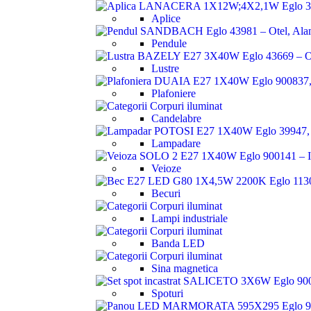
Aplice
Pendule
Lustre
Plafoniere
Candelabre
Lampadare
Veioze
Becuri
Lampi industriale
Banda LED
Sina magnetica
Spoturi