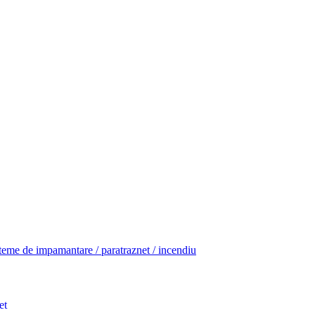
teme de impamantare / paratraznet / incendiu
et