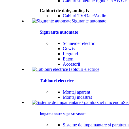
Cabluri subterane rigide CYABY-F
Cabluri de date, audio, tv
Cabluri TV/Date/Audio
Sigurante automate
Sigurante automate
Schneider electric
Gewiss
Legrand
Eaton
Accesorii
Tablouri electrice
Tablouri electrice
Montaj aparent
Montaj incastrat
Sis
Impamantare si paratrasnet
Sisteme de impamantare si paratrazn