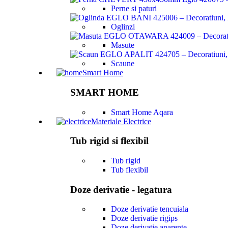
Perne si paturi
Oglinzi
Masute
Scaune
Smart Home
SMART HOME
Smart Home Aqara
Materiale Electrice
Tub rigid si flexibil
Tub rigid
Tub flexibil
Doze derivatie - legatura
Doze derivatie tencuiala
Doze derivatie rigips
Doze derivatie aparente