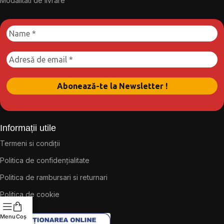
Modalitati de livrare
Informații utile
Termeni si condiții
Politica de confidențialitate
Politica de rambursari si returnari
Politica de cookie
Menu
Coș