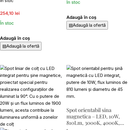
În stoc
În stoc
254,10 lei
Adaugă în coș
În stoc
▤
Adaugă la ofertă
Adaugă în coș
▤
Adaugă la ofertă
Spot orientabil sina
magnetica – LED, 10W,
810Lm, 3000K, 4000K,
6000K, D45