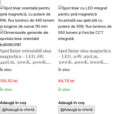
Spot liniar orientabil sina
Spot liniar sina magnetica
magnetica – LED, 6W,
– LED, 10W, 950Lm,
440Lm, 3000K, 4000K,
3000K, 4000K, 6000K,
6000K, L110
L300
În stoc
În stoc
135,52 lei
84,70 lei
În stoc
În stoc
Adaugă în coș
Adaugă în coș
▤
Adaugă la ofertă
▤
Adaugă la ofertă