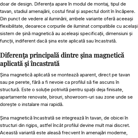
doar de design. Diferența apare în modul de montaj, tipul de
tavan, stadiul amenajării, costul final și aspectul dorit în încăpere.
Din punct de vedere al iluminării, ambele variante oferă aceeași
flexibilitate, deoarece corpurile de iluminat compatibile cu același
sistem de
șină magnetică
au aceleași specificații, dimensiuni și
funcții, indiferent dacă șina este aplicată sau încastrată.
Diferența principală dintre șina magnetică
aplicată și încastrată
Șina magnetică aplicată se montează aparent, direct pe tavan
sau pe perete, fără a fi nevoie ca profilul să fie ascuns în
structură. Este o soluție potrivită pentru spații deja finisate,
apartamente renovate, birouri, showroom-uri sau zone unde se
dorește o instalare mai rapidă.
Șina magnetică încastrată se integrează în tavan, de obicei în
structuri din rigips, astfel încât profilul devine mult mai discret.
Această variantă este aleasă frecvent în amenajări moderne,