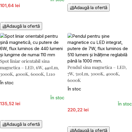
101,64 lei
▤
Adaugă la ofertă
Adaugă În Coș
▤
Adaugă la ofertă
Spot liniar orientabil sina
Pendul sina magnetica – LED,
magnetica – LED, 6W, 440Lm,
7W, 510Lm, 3000K, 4000K,
3000K, 4000K, 6000K, L110
6000K
În stoc
În stoc
În stoc
135,52 lei
În stoc
220,22 lei
Adaugă În Coș
Adaugă În Coș
▤
Adaugă la ofertă
▤
Adaugă la ofertă