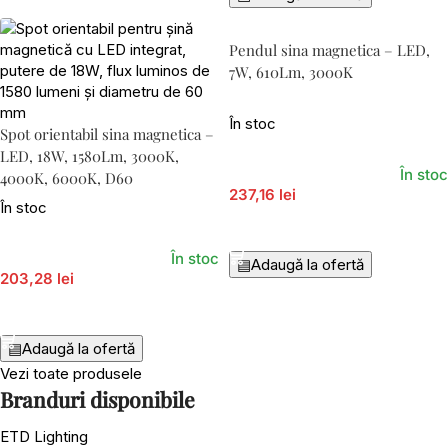
Pendul sina magnetica – LED,
7W, 610Lm, 3000K
În stoc
Spot orientabil sina magnetica –
LED, 18W, 1580Lm, 3000K,
În stoc
4000K, 6000K, D60
237,16 lei
În stoc
Adaugă În Coș
În stoc
▤
Adaugă la ofertă
203,28 lei
Adaugă În Coș
▤
Adaugă la ofertă
Vezi toate produsele
Branduri disponibile
ETD Lighting