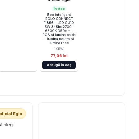
În stoc
Bec inteligent
EGLO CONNECT
11856 – LED GU10
5W 345lm 2700-
6500K D50mm –
RGB si lumina calda
– lumina neutra si
lumina rece
1X5W
77,06 lei
Adaugă în coș
oficial Eglo
să alegi