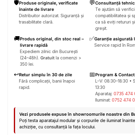
🛡️
💬
Produse originale, verificate
Consultanță tehnic
înainte de livrare
Te ajutăm să verifici
Distribuitor autorizat. Siguranță și
compatibilitatea și sp
trasabilitate clară.
ca să eviți retururi ș
greșit.
🚚
✅
Produs original, din stoc real –
Garanție asigurată 
livrare rapidă
Service rapid în Rom
Expediem zilnic din București
(24–48h).
Gratuit
la comenzi >
350 lei.
↩️
📅
Retur simplu în 30 de zile
Program & Contact
Fără complicații, banii înapoi
L–V: 08:30–18:30 • 
rapid.
13:30
Aparataj:
0735 474 
Iluminat:
0752 474 0
Vezi produsele expuse în showroomurile noastre din B
Poți testa aparatajul modular și corpurile de iluminat înaint
achiziție, cu consultanță la fața locului.