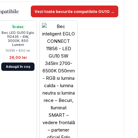
mpatibile
Vezi toate becurile compatibile GU10 →
În stoc
Bec LED GU10 Eglo
110435 – 6W,
3000K, 850
Lumeni
1X6W • 850 lm
26,00 lei
Adaugă în coș