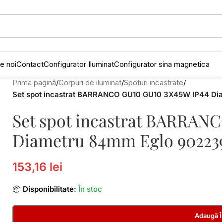
e noi
Contact
Configurator Iluminat
Configurator sina magnetica
Prima pagină
/
Corpuri de iluminat
/
Spoturi incastrate
/
Set spot incastrat BARRANCO GU10 GU10 3X45W IP44 D
Set spot incastrat BARRAN
Diametru 84mm Eglo 90223
153,16 lei
📦
Disponibilitate:
În stoc
Adaugă 