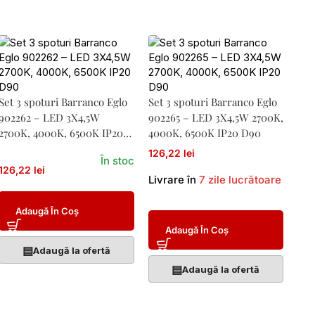
Set 3 spoturi Barranco Eglo
Set 3 spoturi Barranco Eglo
902262 – LED 3X4,5W
902265 – LED 3X4,5W 2700K,
2700K, 4000K, 6500K IP20
4000K, 6500K IP20 D90
D90
126,22 lei
În stoc
126,22 lei
Livrare în
7 zile lucrătoare
Adaugă În Coș
Adaugă În Coș
▤
Adaugă la ofertă
▤
Adaugă la ofertă