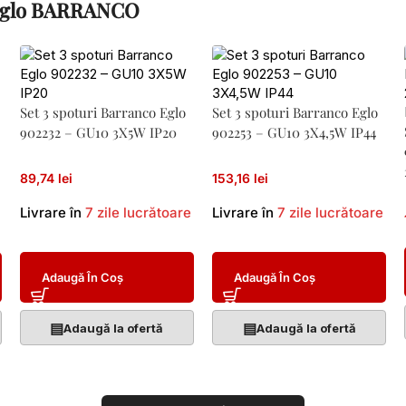
a Eglo BARRANCO
Set 3 spoturi Barranco Eglo
Set 3 spoturi Barranco Eglo
902232 – GU10 3X5W IP20
902253 – GU10 3X4,5W IP44
89,74 lei
153,16 lei
Livrare în
7 zile lucrătoare
Livrare în
7 zile lucrătoare
Adaugă În Coș
Adaugă În Coș
▤
▤
Adaugă la ofertă
Adaugă la ofertă