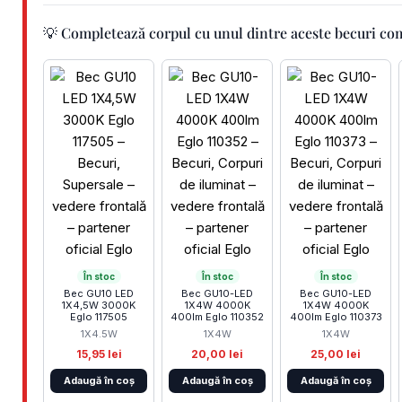
💡 Completează corpul cu unul dintre aceste becuri co
În stoc
În stoc
În stoc
Bec GU10 LED
Bec GU10-LED
Bec GU10-LED
1X4,5W 3000K
1X4W 4000K
1X4W 4000K
Eglo 117505
400lm Eglo 110352
400lm Eglo 110373
1X4.5W
1X4W
1X4W
15,95 lei
20,00 lei
25,00 lei
Adaugă în coș
Adaugă în coș
Adaugă în coș