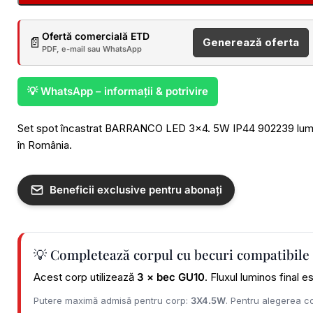
Ofertă comercială ETD
📄
Generează oferta
PDF, e-mail sau WhatsApp
💡 WhatsApp – informații & potrivire
Set spot încastrat BARRANCO LED 3×4. 5W IP44 902239 lumină 
în România.
Beneficii exclusive pentru abonați
💡 Completează corpul cu becuri compatibile
Acest corp utilizează
3 × bec GU10
. Fluxul luminos final 
Putere maximă admisă pentru corp:
3X4.5W
. Pentru alegerea co