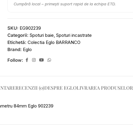
Cumpără local – primești suport rapid de la echipa ETD.
SKU:
EG902239
Categorii:
Spoturi baie
,
Spoturi incastrate
Etichetă:
Colectia Eglo BARRANCO
Brand:
Eglo
Follow:
ENTARE
RECENZII (0)
DESPRE EGLO
LIVRAREA PRODUSELOR
ametru 84mm Eglo 902239