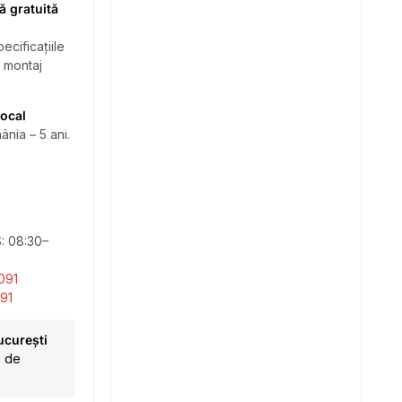
ă gratuită
ecificațiile
i montaj
local
ânia – 5 ani.
S: 08:30–
091
91
ucurești
e de