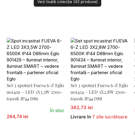
Vezi toată colecția (42 produse)
Set 3 spoturi Fueva 6-Z Eglo
Set 3 spoturi Fueva 6-Z Eglo
901429 – LED 3X3,5W 2700-
901434 – LED 3X2,8W 2700-
6500K IP44 D86
6500K IP44 D88
362,73 lei
În stoc
284,74 lei
Livrare în
7 zile lucrătoare
Adaugă În Coș
Adaugă În Coș