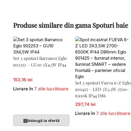
Produse similare din gama Spoturi baie
Set 3 spoturi Barranco Eglo
902253 – GU10 3X4,5W IP44
153,16 lei
Set 3 spoturi Fueva 6-Z Eglo
Livrare în
7 zile lucrătoare
901425 – LED 3X3,5W 2700-
6500K IP44 D86
297,74 lei
Adaugă În Coș
Livrare în
7 zile lucrătoare
▤
Adaugă la ofertă
Adaugă În Coș