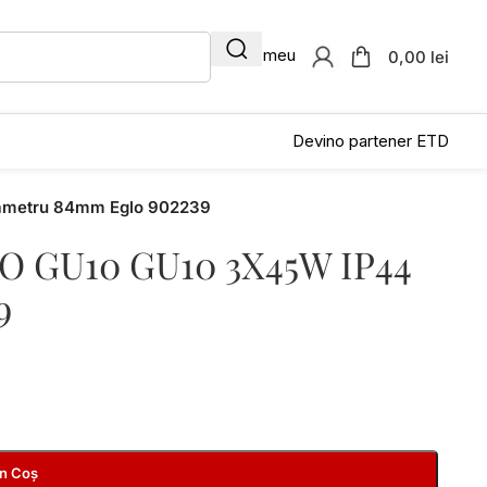
Contul meu
0,00 lei
Devino partener ETD
iametru 84mm Eglo 902239
CO GU10 GU10 3X45W IP44
9
În Coș