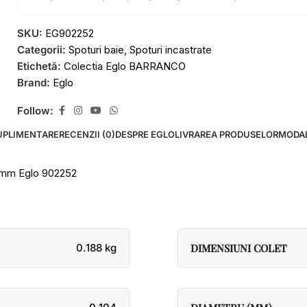
SKU:
EG902252
Categorii:
Spoturi baie
,
Spoturi incastrate
Etichetă:
Colectia Eglo BARRANCO
Brand:
Eglo
Follow:
UPLIMENTARE
RECENZII (0)
DESPRE EGLO
LIVRAREA PRODUSELOR
MODAL
4mm Eglo 902252
0.188 kg
DIMENSIUNI COLET