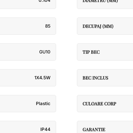
0.104
DIAMETRU (MM)
85
DECUPAJ (MM)
GU10
TIP BEC
1X4.5W
BEC INCLUS
Plastic
CULOARE CORP
IP44
GARANTIE