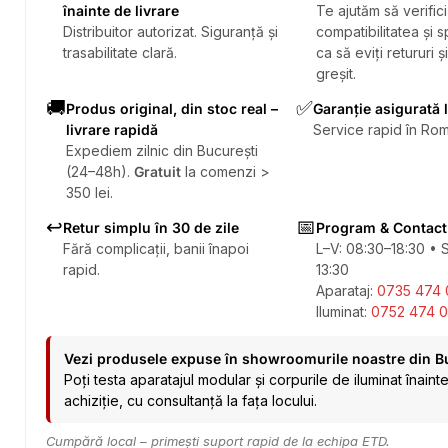
înainte de livrare
Te ajutăm să verifici
Distribuitor autorizat. Siguranță și
compatibilitatea și sp
trasabilitate clară.
ca să eviți retururi ș
greșit.
🚚
✅
Produs original, din stoc real –
Garanție asigurată 
livrare rapidă
Service rapid în Rom
Expediem zilnic din București
(24–48h).
Gratuit
la comenzi >
350 lei.
↩️
📅
Retur simplu în 30 de zile
Program & Contact
Fără complicații, banii înapoi
L–V: 08:30–18:30 • 
rapid.
13:30
Aparataj:
0735 474 
Iluminat:
0752 474 0
Vezi produsele expuse în showroomurile noastre din B
Poți testa aparatajul modular și corpurile de iluminat înaint
achiziție, cu consultanță la fața locului.
Cumpără local – primești suport rapid de la echipa ETD.