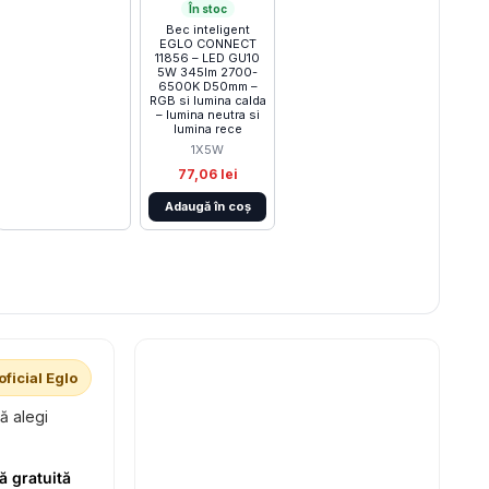
În stoc
Bec inteligent
EGLO CONNECT
11856 – LED GU10
5W 345lm 2700-
6500K D50mm –
RGB si lumina calda
– lumina neutra si
lumina rece
1X5W
77,06 lei
Adaugă în coș
oficial Eglo
să alegi
ă gratuită