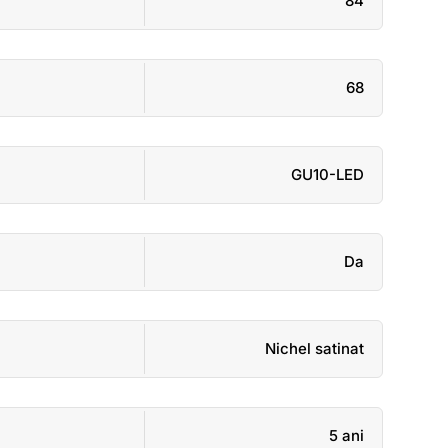
84
68
GU10-LED
Da
Nichel satinat
5 ani