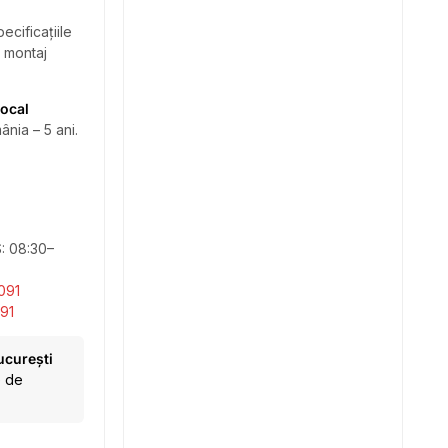
ecificațiile
i montaj
local
ânia – 5 ani.
S: 08:30–
091
91
ucurești
e de