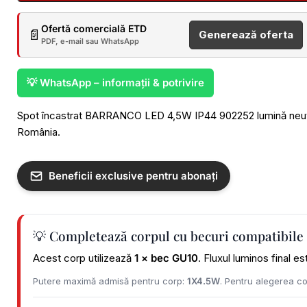
Ofertă comercială ETD
📄
Generează oferta
PDF, e-mail sau WhatsApp
💡 WhatsApp – informații & potrivire
Spot încastrat BARRANCO LED 4,5W IP44 902252 lumină neutră 
România.
Beneficii exclusive pentru abonați
💡 Completează corpul cu becuri compatibile
Acest corp utilizează
1 × bec GU10
. Fluxul luminos final e
Putere maximă admisă pentru corp:
1X4.5W
. Pentru alegerea co