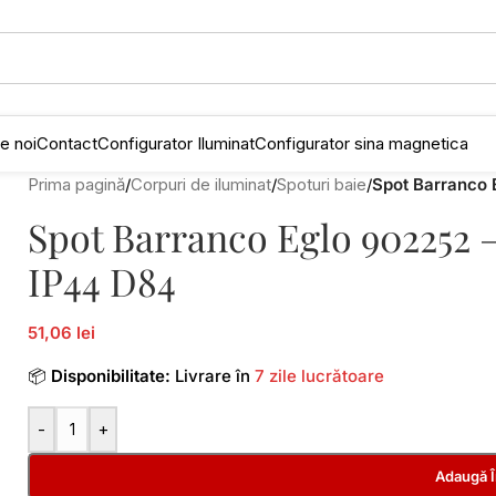
e noi
Contact
Configurator Iluminat
Configurator sina magnetica
Prima pagină
/
Corpuri de iluminat
/
Spoturi baie
/
Spot Barranco
Spot Barranco Eglo 902252
IP44 D84
51,06 lei
📦
Disponibilitate:
Livrare în
7 zile lucrătoare
-
+
Adaugă 