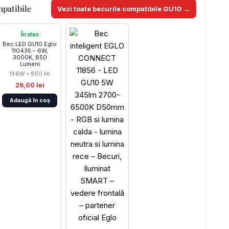
mpatibile
Vezi toate becurile compatibile GU10 →
În stoc
Bec LED GU10 Eglo
110435 – 6W,
3000K, 850
Lumeni
1X6W • 850 lm
26,00 lei
Adaugă în coș