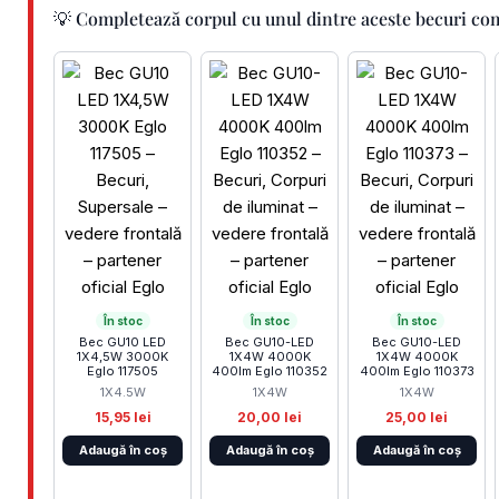
💡 Completează corpul cu unul dintre aceste becuri co
În stoc
În stoc
În stoc
Bec GU10 LED
Bec GU10-LED
Bec GU10-LED
1X4,5W 3000K
1X4W 4000K
1X4W 4000K
Eglo 117505
400lm Eglo 110352
400lm Eglo 110373
1X4.5W
1X4W
1X4W
15,95 lei
20,00 lei
25,00 lei
Adaugă în coș
Adaugă în coș
Adaugă în coș